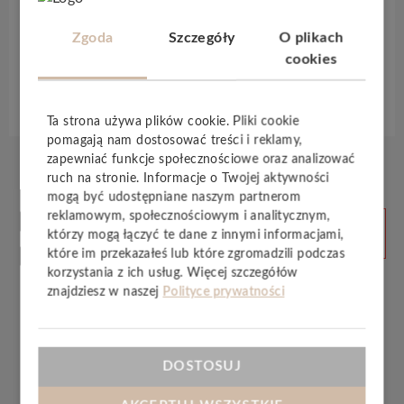
podkładem
, który sprawia, że listwa doskonale
radzi sobie z wilgocią.
Zgoda
Szczegóły
O plikach
cookies
Specyfikacja techniczna
Ta strona używa plików cookie. Pliki cookie
pomagają nam dostosować treści i reklamy,
zapewniać funkcje społecznościowe oraz analizować
ruch na stronie. Informacje o Twojej aktywności
mogą być udostępniane naszym partnerom
Produkty
reklamowym, społecznościowym i analitycznym,
ZOBACZ
którzy mogą łączyć te dane z innymi informacjami,
WSZYSTKIE
powiązane
które im przekazałeś lub które zgromadzili podczas
korzystania z ich usług. Więcej szczegółów
znajdziesz w naszej
Polityce prywatności
DOSTOSUJ