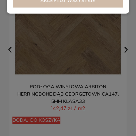
AKCEPTUJ WSZYSTKIE
PODŁOGA WINYLOWA ARBITON
P
HERRINGBONE DĄB GEORGETOWN CA147,
5MM KLASA33
142,47
zł
/ m2
D
DODAJ DO KOSZYKA