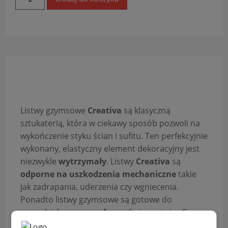
Opis produktu
Listwy gzymsowe
Creativa
są klasyczną
sztukaterią, która w ciekawy sposób pozwoli na
wykończenie styku ścian i sufitu. Ten perfekcyjnie
wykonany, elastyczny element dekoracyjny jest
niezwykle
wytrzymały
. Listwy
Creativa
są
odporne na uszkodzenia mechaniczne
takie
jak zadrapania, uderzenia czy wgniecenia.
Ponadto listwy gzymsowe są gotowe do
samodzielnego
pomalowania
i montażu. Gzyms
ten jest pokryty specjalnym,
wodoopornym