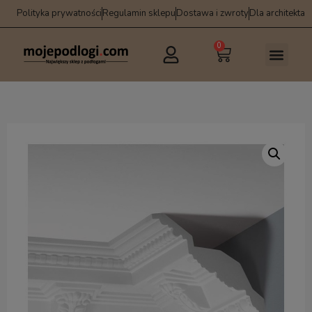
Polityka prywatności
Regulamin sklepu
Dostawa i zwroty
Dla architekta
0