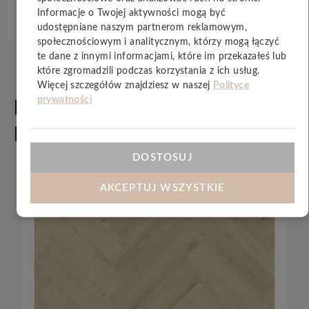
Specyfikacja techniczna
Informacje o Twojej aktywności mogą być
udostępniane naszym partnerom reklamowym,
społecznościowym i analitycznym, którzy mogą łączyć
te dane z innymi informacjami, które im przekazałeś lub
które zgromadzili podczas korzystania z ich usług.
Więcej szczegółów znajdziesz w naszej
Polityce
Produkty
prywatności
ZOBACZ
WSZYSTKIE
powiązane
DOSTOSUJ
AKCEPTUJ WSZYSTKIE