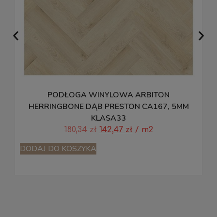
PODŁOGA WINYLOWA ARBITON
P
HERRINGBONE DĄB PRESTON CA167, 5MM
KLASA33
180,34
zł
142,47
zł
/ m2
D
DODAJ DO KOSZYKA