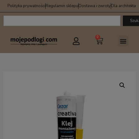
Polityka prywatności
Regulamin sklepu
Dostawa i zwroty
Dla architekta
Szuk
0