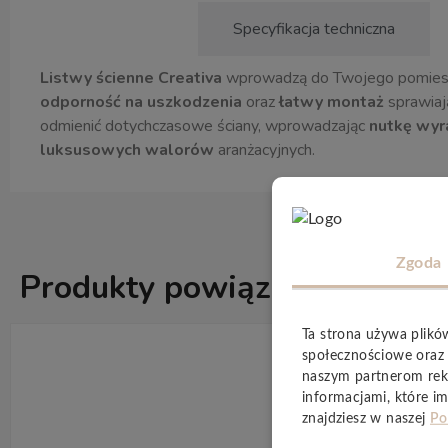
Opis produktu
Specyfikacja techniczna
Listwy ścienne Creativa
wprowadzą do Twojego pomies
odporność na uszkodzenia
oraz
łatwy montaż
sprawiają
odmienić dotychczasowe ściany, wprowadzając
nutkę wyr
luksusowych walorów
aranżacyjnych.
Zgoda
Produkty powiązane
ZOBACZ WSZ
Ta strona używa plikó
społecznościowe oraz 
naszym partnerom rek
informacjami, które im
znajdziesz w naszej
Po