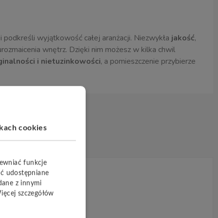
 podkreśli wyjątkowość całej aranżacji. Niezwykła
jakość
,
urozmaicenia wnętrz. Dzięki nim możesz w kilka chwil
ginalności i nietuzinkowości
, a pomieszczenie przybierze
ikach cookies
pewniać funkcje
yć udostępniane
dane z innymi
Więcej szczegółów