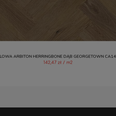
LOWA ARBITON HERRINGBONE DĄB GEORGETOWN CA147
142,47
zł
/ m2