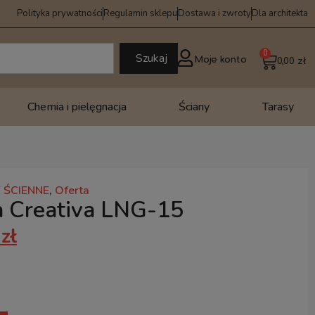
Polityka prywatności
Regulamin sklepu
Dostawa i zwroty
Dla architekta
0
Szukaj
Moje konto
0,00
zł
Chemia i pielęgnacja
Ściany
Tarasy
 ŚCIENNE
,
Oferta
a Creativa LNG-15
6
zł