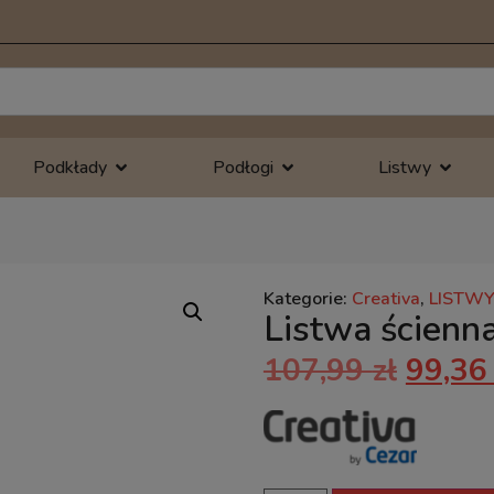
Podkłady
Podłogi
Listwy
Kategorie:
Creativa
,
LISTWY
Listwa ścienn
107,99
zł
99,3