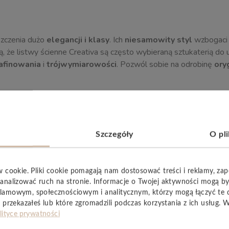
zczenia dużo
elegancji i klasy
. Ich
niesamowity styl
wzbogaci i
, że listwy ścienne Creativa są często wybieraną sztukaterią do 
afinowania
i
trójwymiarowości
. Pozwól sobie na odrobinę
ory
Szczegóły
O pl
YSTKIE
w cookie. Pliki cookie pomagają nam dostosować treści i reklamy, za
analizować ruch na stronie. Informacje o Twojej aktywności mogą b
lamowym, społecznościowym i analitycznym, którzy mogą łączyć te 
 przekazałeś lub które zgromadzili podczas korzystania z ich usług. 
lityce prywatności