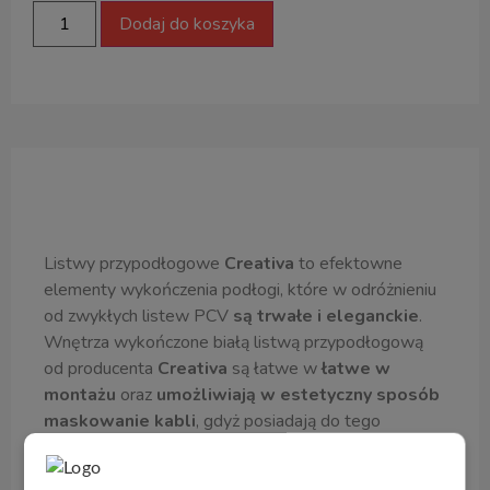
Dodaj do koszyka
Opis produktu
Listwy przypodłogowe
Creativa
to efektowne
elementy wykończenia podłogi, które w odróżnieniu
od zwykłych listew PCV
są trwałe i eleganckie
.
Wnętrza wykończone białą listwą przypodłogową
od producenta
Creativa
są łatwe w
łatwe w
montażu
oraz
umożliwiają w estetyczny sposób
maskowanie kabli
, gdyż posiadają do tego
specjalne prowadnice
. Listwa LMDF jest
zabezpieczona
podkładem izolującym
, zaś