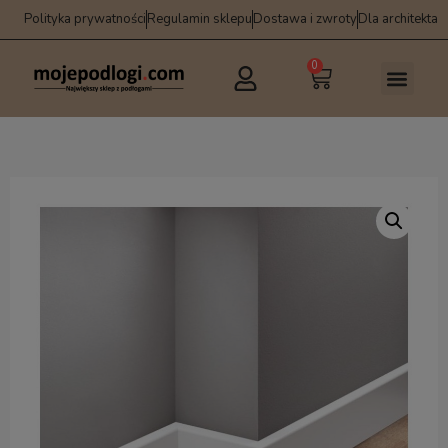
Polityka prywatności
Regulamin sklepu
Dostawa i zwroty
Dla architekta
0