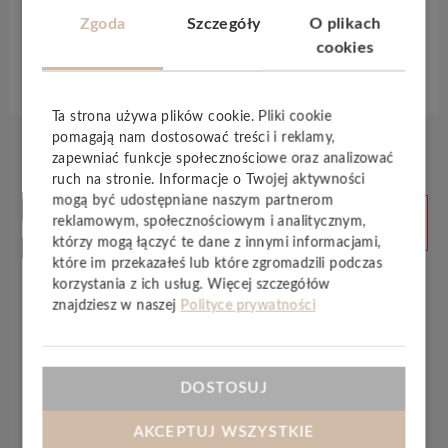
powierzchnia jest
laminowana satynowa
.
Zgoda
Szczegóły
O plikach
cookies
Specyfikacja techniczna
Ta strona używa plików cookie. Pliki cookie
pomagają nam dostosować treści i reklamy,
zapewniać funkcje społecznościowe oraz analizować
ruch na stronie. Informacje o Twojej aktywności
Produkty
mogą być udostępniane naszym partnerom
ZOBACZ
reklamowym, społecznościowym i analitycznym,
WSZYSTKIE
powiązane
którzy mogą łączyć te dane z innymi informacjami,
które im przekazałeś lub które zgromadzili podczas
korzystania z ich usług. Więcej szczegółów
znajdziesz w naszej
Polityce prywatności
DOSTOSUJ
AKCEPTUJ WSZYSTKIE