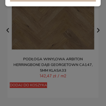
PODŁOGA WINYLOWA ARBITON
M
HERRINGBONE DĄB GEORGETOWN CA147,
5MM KLASA33
142,47
zł
/ m2
D
DODAJ DO KOSZYKA