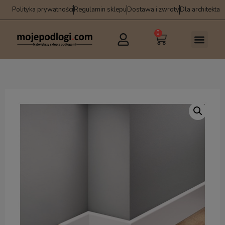
Polityka prywatności
Regulamin sklepu
Dostawa i zwroty
Dla architekta
0