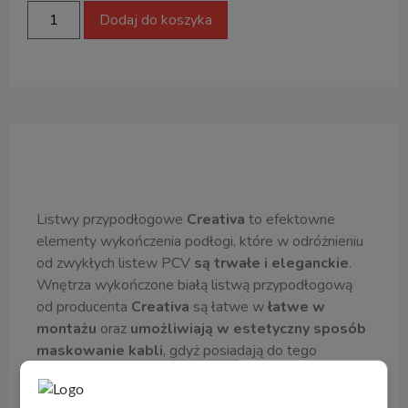
Dodaj do koszyka
Opis produktu
Listwy przypodłogowe
Creativa
to efektowne
elementy wykończenia podłogi, które w odróżnieniu
od zwykłych listew PCV
są trwałe i eleganckie
.
Wnętrza wykończone białą listwą przypodłogową
od producenta
Creativa
są łatwe w
łatwe w
montażu
oraz
umożliwiają w estetyczny sposób
maskowanie kabli
, gdyż posiadają do tego
specjalne prowadnice
. Listwa LMDF jest
zabezpieczona
podkładem izolującym
, zaś