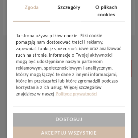
powierzchnia jest
laminowana satynowa
.
Zgoda
Szczegóły
O plikach
cookies
Specyfikacja techniczna
Ta strona używa plików cookie. Pliki cookie
pomagają nam dostosować treści i reklamy,
zapewniać funkcje społecznościowe oraz analizować
ruch na stronie. Informacje o Twojej aktywności
Produkty
mogą być udostępniane naszym partnerom
ZOBACZ
reklamowym, społecznościowym i analitycznym,
WSZYSTKIE
powiązane
którzy mogą łączyć te dane z innymi informacjami,
które im przekazałeś lub które zgromadzili podczas
korzystania z ich usług. Więcej szczegółów
znajdziesz w naszej
Polityce prywatności
DOSTOSUJ
AKCEPTUJ WSZYSTKIE