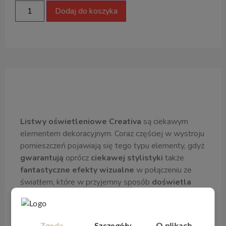
Dodaj do koszyka
Opis produktu
Listwy oświetleniowe Creativa
są ciekawym
elementem dekoracyjnym. Coraz częściej w wystroju
pomieszczeń pojawiają się tego typu elementy, gdyż
gwarantują
oprócz
ciekawej stylistyki
także
fantastyczne efekty wizualne
w połączeniu ze
światłem, które w przyjemny sposób
doświetla
potem pomieszczenie
delikatnym i niedrażniącym
oczu światłem
,
idealnym
na wieczory.
Zgoda
Szczegóły
O plikach