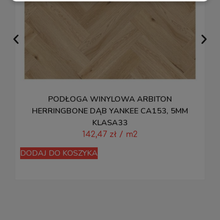
PODŁOGA WINYLOWA ARBITON
HERRINGBONE DĄB YANKEE CA153, 5MM
KLASA33
142,47
zł
/ m2
DODAJ DO KOSZYKA
D