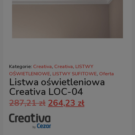
Kategorie:
Creativa
,
Creativa
,
LISTWY
OŚWIETLENIOWE
,
LISTWY SUFITOWE
,
Oferta
Listwa oświetleniowa
Creativa LOC-04
287,21
zł
264,23
zł