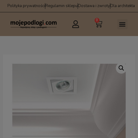
Polityka prywatności
Regulamin sklepu
Dostawa i zwroty
Dla architekta
0