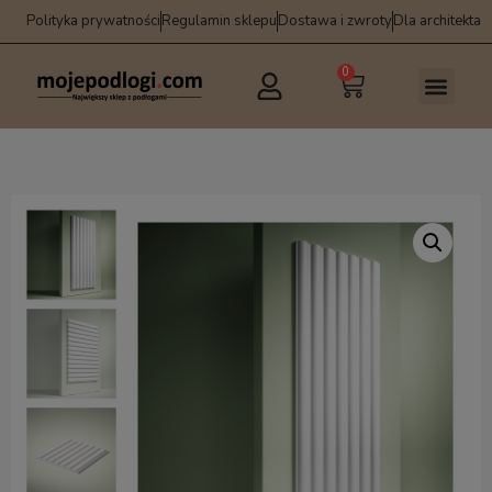
Polityka prywatności
Regulamin sklepu
Dostawa i zwroty
Dla architekta
0