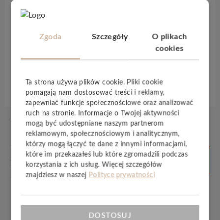
niepowtarzalną atmosferę dopasowaną do
indywidualnego stylu.
Prosty montaż
i
wodoodporność
czynią je doskonałym wyborem
Zgoda
Szczegóły
O plikach
dla wymagających przestrzeni mieszkalnych i
cookies
komercyjnych.
Specyfikacja techniczna
Ta strona używa plików cookie. Pliki cookie
pomagają nam dostosować treści i reklamy,
zapewniać funkcje społecznościowe oraz analizować
ruch na stronie. Informacje o Twojej aktywności
mogą być udostępniane naszym partnerom
reklamowym, społecznościowym i analitycznym,
którzy mogą łączyć te dane z innymi informacjami,
Produkty
ZOBACZ
które im przekazałeś lub które zgromadzili podczas
WSZYSTKIE
powiązane
korzystania z ich usług. Więcej szczegółów
znajdziesz w naszej
Polityce prywatności
DOSTOSUJ