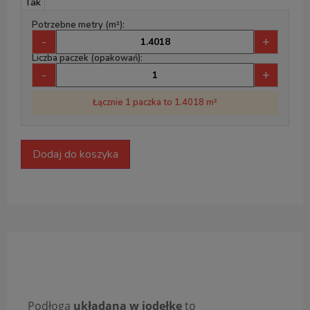
Tak
Potrzebne metry (m²):
-
+
Liczba paczek (opakowań):
-
+
Łącznie 1 paczka to 1.4018 m²
Dodaj do koszyka
Opis produktu
Podłoga
układana w jodełkę
to