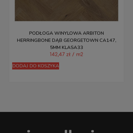
PODŁOGA WINYLOWA ARBITON
HERRINGBONE DĄB GEORGETOWN CA147,
5MM KLASA33
142,47
zł
/ m2
D
DODAJ DO KOSZYKA