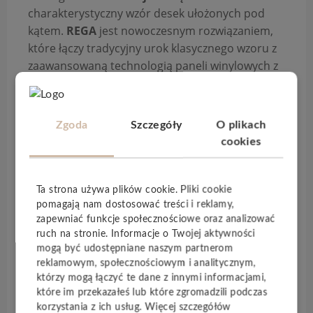
charakterystyczny wzór desek ułożonych pod
kątem.
REGA
jest nowoczesnym rozwiązaniem,
które łączy tradycyjny urok klasycznego wzoru z
zaawansowaną technologią paneli winylowych z
twardym rdzeniem.
Panele są
wyjątkowo trwałe
i
odporne na
Zgoda
Szczegóły
O plikach
uszkodzenia
, a dzięki swojej wewnętrznej
cookies
warstwie kompozytowej posiadają
niezwykłą
wytrzymałość
. Podłoga
REGA
wyróżnia się
wieloma cechami, które gwarantują wyjątkowy
Ta strona używa plików cookie. Pliki cookie
komfort użytkowania oraz estetyczny wygląd.
pomagają nam dostosować treści i reklamy,
zapewniać funkcje społecznościowe oraz analizować
Wbudowany podkład
skutecznie
redukuje
ruch na stronie. Informacje o Twojej aktywności
hałas
,
poprawia akustykę
pomieszczenia oraz
mogą być udostępniane naszym partnerom
zapewnia
lepszą izolację
.
reklamowym, społecznościowym i analitycznym,
którzy mogą łączyć te dane z innymi informacjami,
Zastosowanie technologii
EIR
pozwoliło uzyskać
które im przekazałeś lub które zgromadzili podczas
podłogę, która przypomina
naturalne drewno
,
korzystania z ich usług. Więcej szczegółów