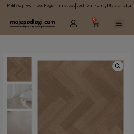
Polityka prywatności
Regulamin sklepu
Dostawa i zwroty
Dla architekta
0