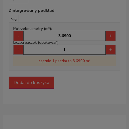
Zintegrowany podkład
Nie
Potrzebne metry (m²):
-
+
Liczba paczek (opakowań):
-
+
Łącznie 1 paczka to 3.6900 m²
Dodaj do koszyka
Opis produktu