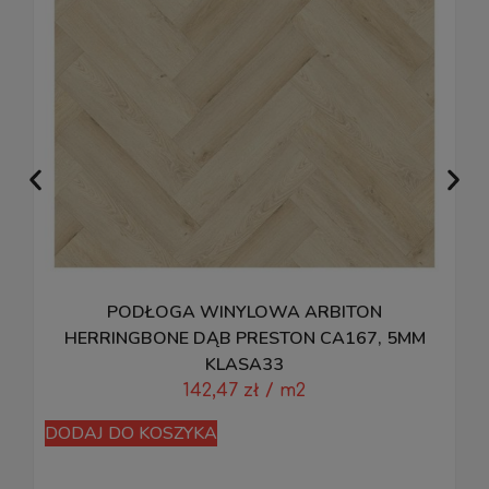
PODŁOGA WINYLOWA ARBITON
M
HERRINGBONE DĄB PRESTON CA167, 5MM
KLASA33
142,47
zł
/ m2
D
DODAJ DO KOSZYKA