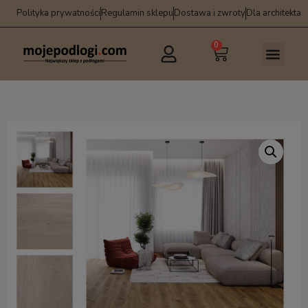
Polityka prywatności
Regulamin sklepu
Dostawa i zwroty
Dla architekta
0