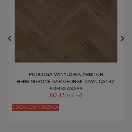
PODŁOGA WINYLOWA ARBITON
HERRINGBONE DĄB GEORGETOWN CA147,
5MM KLASA33
142,47
zł
/ m2
DODAJ DO KOSZYKA
D