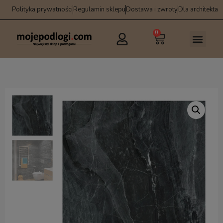
Polityka prywatności
Regulamin sklepu
Dostawa i zwroty
Dla architekta
0