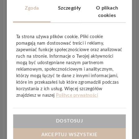
Zgoda
Szczegóły
O plikach
– Montaż jest czysty, cięcie nie generuje takiej ilości
cookies
pyłu, jak przy płytkach.
– Nie ma potrzeby gruntowania czy używania
Ta strona używa plików cookie. Pliki cookie
krzyżyków dystansowych. Brak konieczności
pomagają nam dostosować treści i reklamy,
gruntowania zapewnia wyższą higienę, ponieważ nie
zapewniać funkcje społecznościowe oraz analizować
ma dodatkowej powierzchni, na której może
ruch na stronie. Informacje o Twojej aktywności
tworzyć się grzyb lub pleśń.
mogą być udostępniane naszym partnerom
reklamowym, społecznościowym i analitycznym,
– Klej montażowy błyskawicznie schnie, więc
którzy mogą łączyć te dane z innymi informacjami,
metamorfoza wnętrza jest bardzo szybka.
które im przekazałeś lub które zgromadzili podczas
korzystania z ich usług. Więcej szczegółów
– Praca z panelami ściennymi jest prosta, mogą być
znajdziesz w naszej
Polityce prywatności
cięte nożem, uzyskując różne wymiary i kształty.
– Panele można szybko i łatwo dostosować do
trudniejszych punktów.
DOSTOSUJ
– Produkt jest lekki, przez co łatwiej go
AKCEPTUJ WSZYSTKIE
transportować i montować samodzielnie.