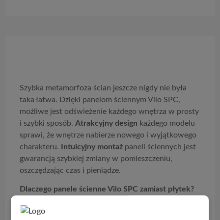
Opis produktu
Szybka metamorfoza ścian jeszcze nigdy nie była
taka łatwa. Dzięki panelom ściennym Vilo SPC,
możliwe jest odświeżenie każdego wnętrza w prosty
i szybki sposób.
Atrakcyjny design
każdego modelu
sprawi, że wnętrze nabierze nowego i wyjątkowego
charakteru.
Intuicyjny montaż
paneli ściennych jest
gwarancją szybkiej zmiany w pomieszczeniu,
oszczędzając czas i pieniądze.
Dlaczego panele ścienne Vilo SPC zamiast płytek?
– Są łatwe w montażu, nie wymagają specjalisty ani
drogich narzędzi.