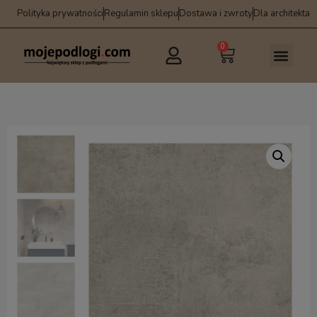
Polityka prywatności
Regulamin sklepu
Dostawa i zwroty
Dla architekta
0