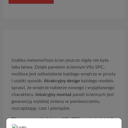
Opis produktu
Szybka metamorfoza ścian jeszcze nigdy nie była
taka łatwa. Dzięki panelom ściennym Vilo SPC,
możliwe jest odświeżenie każdego wnętrza w prosty
i szybki sposób.
Atrakcyjny design
każdego modelu
sprawi, że wnętrze nabierze nowego i wyjątkowego
charakteru.
Intuicyjny montaż
paneli ściennych jest
gwarancją szybkiej zmiany w pomieszczeniu,
oszczędzając czas i pieniądze.
Dlaczego panele ścienne Vilo SPC zamiast płytek?