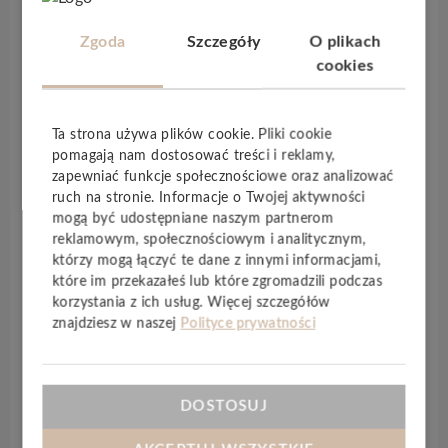
– Są łatwe w montażu, nie wymagają specjalisty ani
drogich narzędzi.
Zgoda
Szczegóły
O plikach
cookies
– Montaż jest czysty, cięcie nie generuje takiej ilości
pyłu, jak przy płytkach.
– Nie ma potrzeby gruntowania czy używania
Ta strona używa plików cookie. Pliki cookie
pomagają nam dostosować treści i reklamy,
krzyżyków dystansowych. Brak konieczności
zapewniać funkcje społecznościowe oraz analizować
gruntowania zapewnia wyższą higienę, ponieważ nie
ruch na stronie. Informacje o Twojej aktywności
ma dodatkowej powierzchni, na której może
mogą być udostępniane naszym partnerom
tworzyć się grzyb lub pleśń.
reklamowym, społecznościowym i analitycznym,
którzy mogą łączyć te dane z innymi informacjami,
– Klej montażowy błyskawicznie schnie, więc
które im przekazałeś lub które zgromadzili podczas
metamorfoza wnętrza jest bardzo szybka.
korzystania z ich usług. Więcej szczegółów
znajdziesz w naszej
Polityce prywatności
– Praca z panelami ściennymi jest prosta, mogą być
cięte nożem, uzyskując różne wymiary i kształty.
– Panele można szybko i łatwo dostosować do
DOSTOSUJ
trudniejszych punktów.