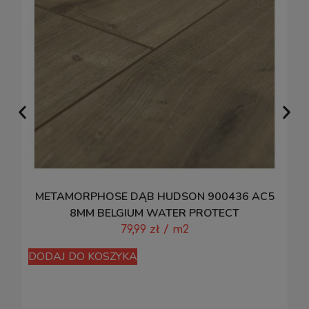
METAMORPHOSE DĄB HUDSON 900436 AC5
8MM BELGIUM WATER PROTECT
79,99
zł
/ m2
DODAJ DO KOSZYKA
D