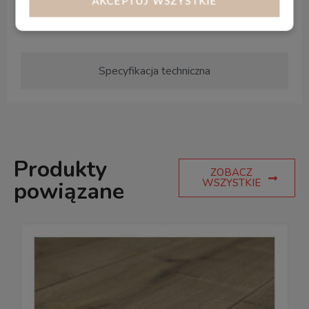
AKCEPTUJ WSZYSTKIE
– Produkt jest lekki, przez co łatwiej go
transportować i montować samodzielnie.
Specyfikacja techniczna
Produkty
ZOBACZ
WSZYSTKIE
powiązane