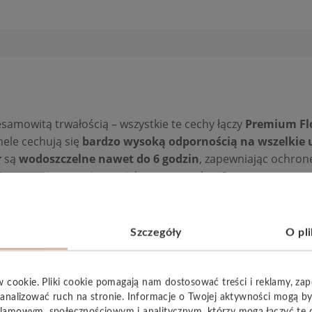
amowitą trwałością – wszystkie te cechy łączy
Premium Flo
nele cechują się
bardzo wysoką odpornością na wszelkie u
r
są
wodoszczelne nawet do 6 godzin
, zapewniając ochron
ę w pomieszczeniu o zwiększonym ruchu. Opatentowana tec
jalny system umożliwiający wpinanie kolejnych paneli do si
Szczegóły
O pl
w cookie. Pliki cookie pomagają nam dostosować treści i reklamy, za
analizować ruch na stronie. Informacje o Twojej aktywności mogą b
YSTKIE
lamowym, społecznościowym i analitycznym, którzy mogą łączyć te 