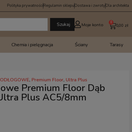
Polityka prywatności
Regulamin sklepu
Dostawa i zwroty
Dla architekta
0
Szukaj
Moje konto
0,00
zł
Chemia i pielęgnacja
Ściany
Tarasy
 PODŁOGOWE
,
Premium Floor
,
Ultra Plus
gowe Premium Floor Dąb
 Ultra Plus AC5/8mm