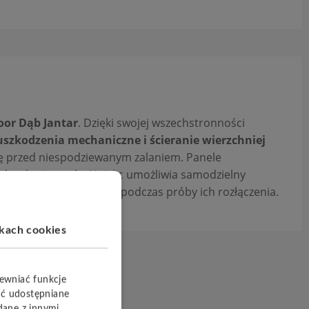
or Dąb Jantar
. Dzięki swojej wszechstronności
szkodzenia mechaniczne i ścieranie wierzchniej
ę przed niespodziewanym zalaniem. Panele
hnologia zamka Uniclic umożliwia samodzielny
ebie, przy dużym oporze podczas próby ich rozłączenia.
ikach cookies
pewniać funkcje
yć udostępniane
dane z innymi