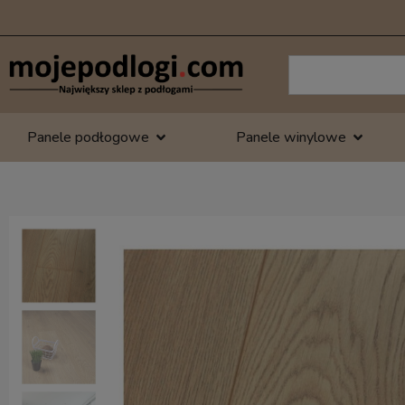
Panele podłogowe
Panele winylowe