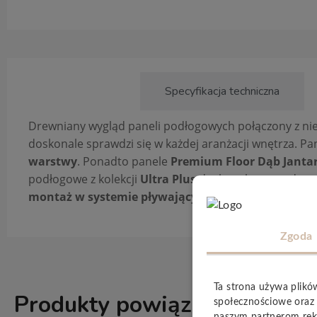
Opis produktu
Specyfikacja techniczna
Drewniany wygląd paneli podłogowych połączony z nies
doskonale sprawdzi się w każdej aranżacji wnętrza. Pa
warstwy
. Ponadto panele
Premium Floor
Dąb Janta
podłogowe z kolekcji
Ultra Plus
doskonale sprawdzą si
montaż w systemie pływającym
. Pozwala na to spec
Zgoda
Ta strona używa plikó
Produkty powiązane
społecznościowe oraz 
ZOBACZ WSZ
naszym partnerom rek