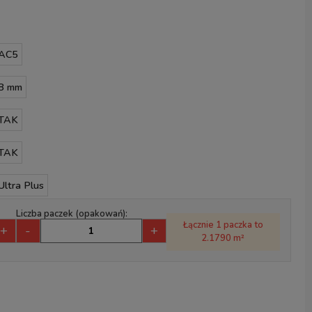
AC5
8 mm
TAK
TAK
Ultra Plus
Liczba paczek (opakowań):
Łącznie 1 paczka to
+
-
+
2.1790 m²