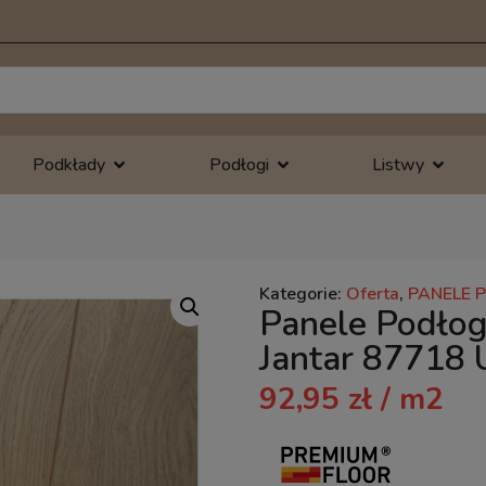
Podkłady
Podłogi
Listwy
Kategorie:
Oferta
,
PANELE
Panele Podło
Jantar 87718
92,95
zł
/ m2