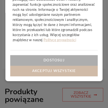
Dzięki
6 mm grubości
i
wytrzymałej
,
wodoodporne
j
zapewniać funkcje społecznościowe oraz analizować
ruch na stronie. Informacje o Twojej aktywności
konstrukcji, jodełka sprawdzi się zarówno w
mogą być udostępniane naszym partnerom
eleganckich salonach, jak i kuchniach.
Możliwość
reklamowym, społecznościowym i analitycznym,
montażu pływającego lub klejonego
daje
którzy mogą łączyć te dane z innymi informacjami,
elastyczność w aranżacji. Naturalny skład bez
które im przekazałeś lub które zgromadzili podczas
ftalanów oraz olej z ziaren soi czynią ją zdrowym
korzystania z ich usług. Więcej szczegółów
wyborem dla każdego wnętrza.
znajdziesz w naszej
Polityce prywatności
Specyfikacja techniczna
DOSTOSUJ
AKCEPTUJ WSZYSTKIE
Produkty
ZOBACZ
WSZYSTKIE
powiązane