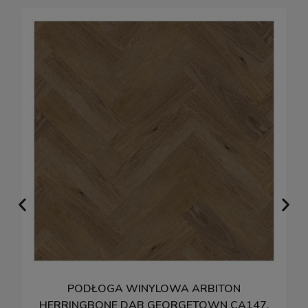
PODŁOGA WINYLOWA ARBITON
P
HERRINGBONE DĄB GEORGETOWN CA147,