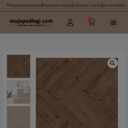
Polityka prywatności
Regulamin sklepu
Dostawa i zwroty
Dla architekta
0