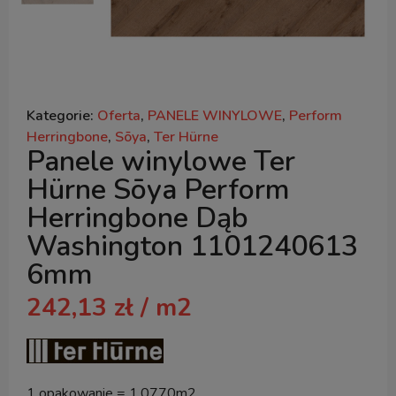
Kategorie:
Oferta
,
PANELE WINYLOWE
,
Perform
Herringbone
,
Sōya
,
Ter Hürne
Panele winylowe Ter
Hürne Sōya Perform
Herringbone Dąb
Washington 1101240613
6mm
242,13
zł
/ m2
1 opakowanie = 1.0770m2