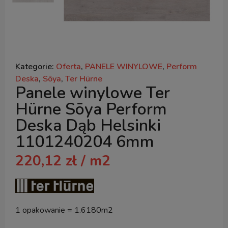
Kategorie:
Oferta
,
PANELE WINYLOWE
,
Perform
Deska
,
Sōya
,
Ter Hürne
Panele winylowe Ter
Hürne Sōya Perform
Deska Dąb Helsinki
1101240204 6mm
220,12
zł
/ m2
1 opakowanie = 1.6180m2