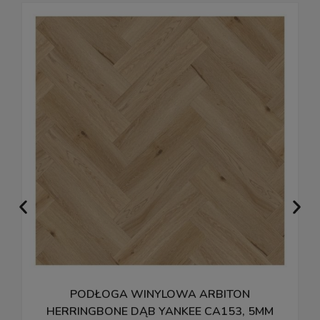
PODŁOGA WINYLOWA ARBITON
P
HERRINGBONE DĄB YANKEE CA153, 5MM