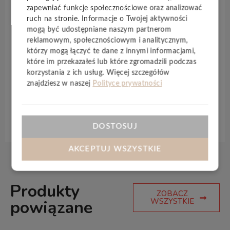
zmniejszonej zawartości zmiękczaczy idealnie
zapewniać funkcje społecznościowe oraz analizować
sprawdzi się w salonie, kuchni czy przedpokoju.
ruch na stronie. Informacje o Twojej aktywności
mogą być udostępniane naszym partnerom
Podłogę można układać
jako pływającą lub klejoną
reklamowym, społecznościowym i analitycznym,
— w zależności od potrzeb i warunków.
Odporna na
którzy mogą łączyć te dane z innymi informacjami,
wodę
,
trwała
i
łatwa w czyszczeniu
. Jej skład oparty
które im przekazałeś lub które zgromadzili podczas
na oleju z soi sprawia, że jest bezpieczna dla zdrowia
korzystania z ich usług. Więcej szczegółów
i przyjazna środowisku.
znajdziesz w naszej
Polityce prywatności
Specyfikacja techniczna
DOSTOSUJ
AKCEPTUJ WSZYSTKIE
Produkty
ZOBACZ
WSZYSTKIE
powiązane