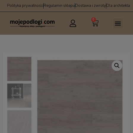
Polityka prywatności
Regulamin sklepu
Dostawa i zwroty
Dla architekta
0