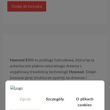
Dodaj do koszyka
Opis produktu
Hywood EVO
to podłoga hybrydowa, która łączy
autentyczne piękno naturalnego drewna z
wyjątkową trwałością technologii
Hywood
. Dzięki
innowacyjnej strukturze opartej na drewnie i
wzmocnionej technologią
Wood-Powder
,
EVO
oferuje odporność, jakiej nie spotyka się w
tradycyjnych podłogach drewnianych.
Zgoda
Szczegóły
O plikach
Kolekcja wyróżnia się bardzo wysoką odpornością
cookies