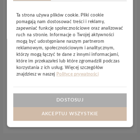
na codzienne użytkowanie – powierzchnia
skutecznie tłumi widoczność zarysowań, a podłoga
Ta strona używa plików cookie. Pliki cookie
zachowuje elegancki wygląd nawet w intensywnie
pomagają nam dostosować treści i reklamy,
eksploatowanych przestrzeniach. Jej ogromną zaletą
zapewniać funkcje społecznościowe oraz analizować
jest również łatwość pielęgnacji, ponieważ specjalna
ruch na stronie. Informacje o Twojej aktywności
powłoka ochronna zapobiega osadzaniu się
mogą być udostępniane naszym partnerom
zabrudzeń zarówno na porach, jak i we włóknach
reklamowym, społecznościowym i analitycznym,
drewna.
którzy mogą łączyć te dane z innymi informacjami,
które im przekazałeś lub które zgromadzili podczas
Wykończenie
Hywood EVO
ma głęboko matowy,
korzystania z ich usług. Więcej szczegółów
aksamitny efekt, który nadaje wnętrzom wyjątkową
znajdziesz w naszej
Polityce prywatności
elegancję. To naturalne drewno o nowoczesnym
charakterze, zaprojektowane tak, aby sprostać
wszystkim wymaganiom współczesnych domów.
DOSTOSUJ
AKCEPTUJ WSZYSTKIE
Specyfikacja techniczna