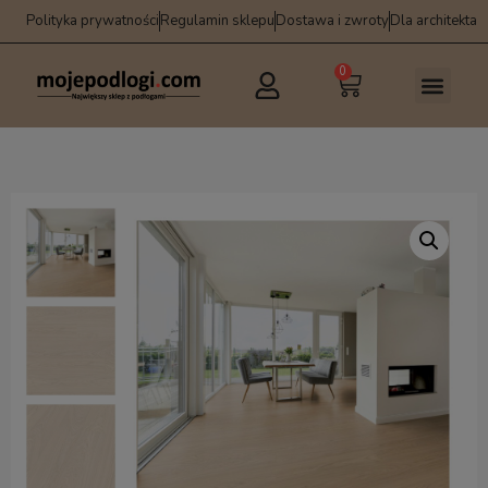
Polityka prywatności
Regulamin sklepu
Dostawa i zwroty
Dla architekta
0