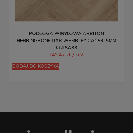
PODŁOGA WINYLOWA ARBITON
HERRINGBONE DĄB WEMBLEY CA159, 5MM
KLASA33
142,47
zł
/ m2
DODAJ DO KOSZYKA
D