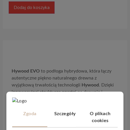
Dodaj do koszyka
Opis produktu
Hywood EVO
to podłoga hybrydowa, która łączy
autentyczne piękno naturalnego drewna z
wyjątkową trwałością technologii
Hywood
. Dzięki
innowacyjnej strukturze opartej na drewnie i
wzmocnionej technologią
Wood-Powder
,
EVO
oferuje odporność, jakiej nie spotyka się w
tradycyjnych podłogach drewnianych.
Zgoda
Szczegóły
O plikach
cookies
Kolekcja wyróżnia się bardzo wysoką odpornością