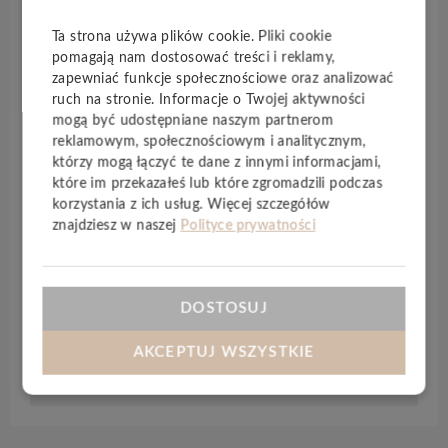
na codzienne użytkowanie – powierzchnia
skutecznie tłumi widoczność zarysowań, a podłoga
Ta strona używa plików cookie. Pliki cookie
zachowuje elegancki wygląd nawet w intensywnie
pomagają nam dostosować treści i reklamy,
eksploatowanych przestrzeniach. Jej ogromną zaletą
zapewniać funkcje społecznościowe oraz analizować
jest również łatwość pielęgnacji, ponieważ specjalna
ruch na stronie. Informacje o Twojej aktywności
mogą być udostępniane naszym partnerom
powłoka ochronna zapobiega osadzaniu się
reklamowym, społecznościowym i analitycznym,
zabrudzeń zarówno na porach, jak i we włóknach
którzy mogą łączyć te dane z innymi informacjami,
drewna.
które im przekazałeś lub które zgromadzili podczas
korzystania z ich usług. Więcej szczegółów
Wykończenie
Hywood EVO
ma głęboko matowy,
znajdziesz w naszej
Polityce prywatności
aksamitny efekt, który nadaje wnętrzom wyjątkową
elegancję. To naturalne drewno o nowoczesnym
charakterze, zaprojektowane tak, aby sprostać
wszystkim wymaganiom współczesnych domów.
DOSTOSUJ
AKCEPTUJ WSZYSTKIE
Specyfikacja techniczna