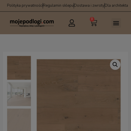
Polityka prywatności
Regulamin sklepu
Dostawa i zwroty
Dla architekta
0