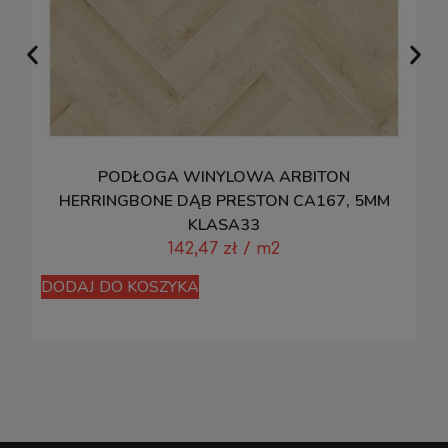
PODŁOGA WINYLOWA ARBITON
P
HERRINGBONE DĄB PRESTON CA167, 5MM
KLASA33
142,47
zł
/ m2
D
DODAJ DO KOSZYKA