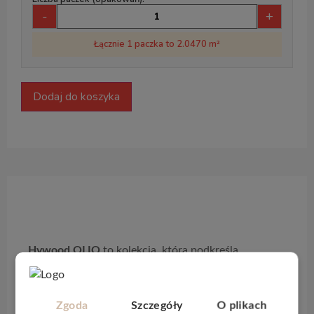
-
+
Łącznie 1 paczka to 2.0470 m²
Dodaj do koszyka
Opis produktu
Hywood OLIO
to kolekcja, która podkreśla
prawdziwy, organiczny charakter drewna dzięki
wyjątkowej recepturze naturalnych olejów.
Wykorzystuje mieszanki oleju słonecznikowego, z
Zgoda
Szczegóły
O plikach