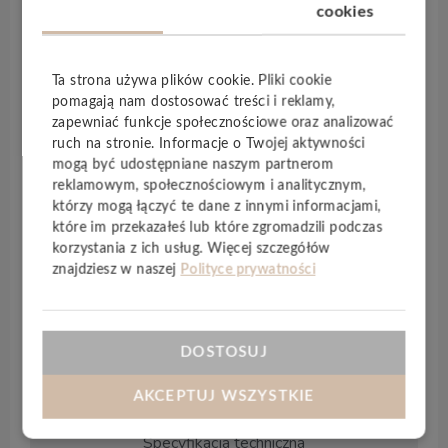
ostu oraz soi, dzięki czemu podłoga jest nie tylko
cookies
piękna, ale również bezpieczna dla domowników i
sprzyja zdrowemu klimatowi wnętrza.
Ta strona używa plików cookie. Pliki cookie
Każda deska jest poddawana
potrójnemu procesowi
pomagają nam dostosować treści i reklamy,
olejowania
, co znacząco zwiększa jej
odporność na
zapewniać funkcje społecznościowe oraz analizować
wodę
, zabrudzenia i nacisk. Olej głęboko wnika w
ruch na stronie. Informacje o Twojej aktywności
strukturę drewna, intensywnie nasycając pory i
mogą być udostępniane naszym partnerom
reklamowym, społecznościowym i analitycznym,
wzmacniając materiał od środka. Dzięki temu
którzy mogą łączyć te dane z innymi informacjami,
Hywood OLIO
pozostaje trwale piękna, a jej
które im przekazałeś lub które zgromadzili podczas
pielęgnacja jest prosta i naturalna.
korzystania z ich usług. Więcej szczegółów
znajdziesz w naszej
Polityce prywatności
To kolekcja stworzona dla osób, które cenią
autentyczne wykończenia drewniane, głęboko
nasycone kolorem i strukturą, a jednocześnie
oczekują
trwałości i odporności podłogi
DOSTOSUJ
hybrydowej
.
AKCEPTUJ WSZYSTKIE
Specyfikacja techniczna