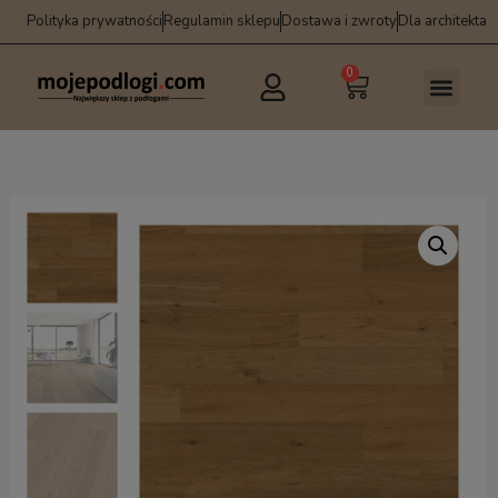
Polityka prywatności
Regulamin sklepu
Dostawa i zwroty
Dla architekta
0