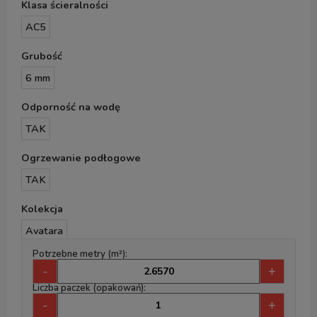
Klasa ścieralności
AC5
Grubość
6 mm
Odporność na wodę
TAK
Ogrzewanie podłogowe
TAK
Kolekcja
Avatara
Potrzebne metry (m²):
-
+
Liczba paczek (opakowań):
-
+