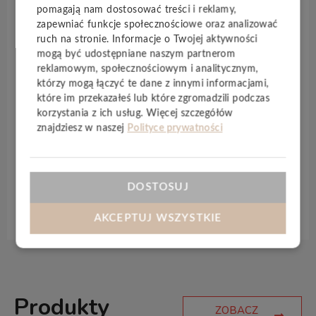
harmonijne i autentyczne wrażenie.
pomagają nam dostosować treści i reklamy,
zapewniać funkcje społecznościowe oraz analizować
Podłoga
Avatara
wykonana jest z ekologicznego
ruch na stronie. Informacje o Twojej aktywności
materiału
Talcusan®
, który nie zawiera PCW, chloru
mogą być udostępniane naszym partnerom
reklamowym, społecznościowym i analitycznym,
ani środków zmiękczających, spełniając najwyższe
którzy mogą łączyć te dane z innymi informacjami,
standardy zdrowego i zrównoważonego mieszkania.
które im przekazałeś lub które zgromadzili podczas
Powierzchnia
MultiSense
sprawia, że jest
niezwykle
korzystania z ich usług. Więcej szczegółów
wytrzymała
,
odporna na zarysowania
i
łatwa w
znajdziesz w naszej
Polityce prywatności
pielęgnacji
. To doskonały wybór dla osób ceniących
trwałość, estetykę i komfort użytkowania.
DOSTOSUJ
Specyfikacja techniczna
AKCEPTUJ WSZYSTKIE
Produkty
ZOBACZ