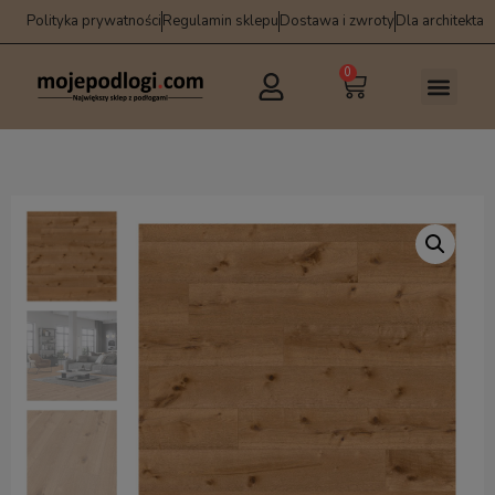
Polityka prywatności
Regulamin sklepu
Dostawa i zwroty
Dla architekta
0