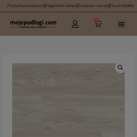
Polityka prywatności
Regulamin sklepu
Dostawa i zwroty
Dla architekta
0