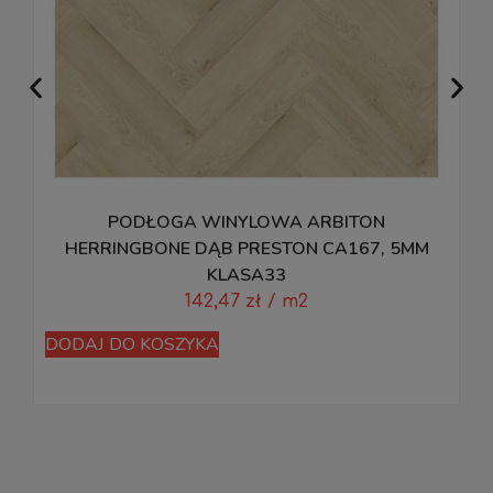
PODŁOGA WINYLOWA ARBITON
HERRINGBONE DĄB PRESTON CA167, 5MM
KLASA33
142,47
zł
/ m2
DODAJ DO KOSZYKA
D