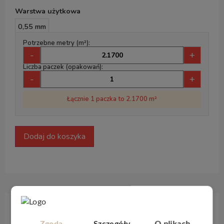
Warstwa użytkowa
0,55 mm
Potrzebne metry (m²):
-
+
Liczba paczek (opakowań):
-
+
Łącznie 1 paczka to 2.1700 m²
Dodaj do koszyka
Opis produktu
Zgoda
Szczegóły
O plikach