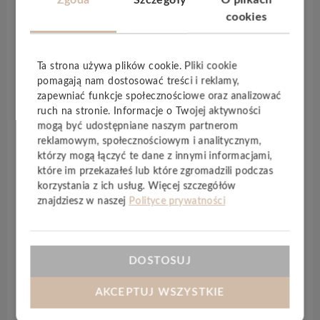
cookies
Essence Rigid 55
to nowe, modułowe panele
winylowe producenta
Tarkett
. Wyprodukowane
w Polsce w zgodzie z najwyższymi standardami.
Ta strona używa plików cookie. Pliki cookie
pomagają nam dostosować treści i reklamy,
Nowy system
Tarkett GenClick®
w połączeniu z
zapewniać funkcje społecznościowe oraz analizować
naszą technologią SPC oferuje
szybki i łatwy
ruch na stronie. Informacje o Twojej aktywności
montaż
, możliwy nawet na płytkach
mogą być udostępniane naszym partnerom
ceramicznych, systemach
ogrzewania i
reklamowym, społecznościowym i analitycznym,
chłodzenia podłogowego
. Kolekcja posiada
którzy mogą łączyć te dane z innymi informacjami,
zabezpieczenie powierzchni PU coating, które
które im przekazałeś lub które zgromadzili podczas
korzystania z ich usług. Więcej szczegółów
zapewnia niezrównaną
odporność na
znajdziesz w naszej
Polityce prywatności
zarysowania i plamy
, a także gwarantuje
eleganckie, matowe wykończenie. Sztywny rdzeń
mineralny zapewnia świetną stabilnością
DOSTOSUJ
wymiarową i odporność na wysokie
temperatury.
AKCEPTUJ WSZYSTKIE