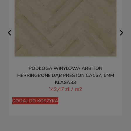
PODŁOGA WINYLOWA ARBITON
HERRINGBONE DĄB PRESTON CA167, 5MM
KLASA33
142,47
zł
/ m2
DODAJ DO KOSZYKA
D