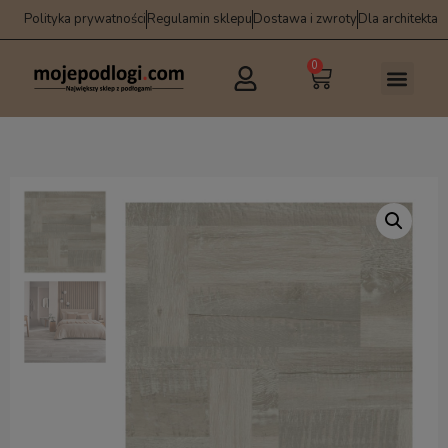
Polityka prywatności
Regulamin sklepu
Dostawa i zwroty
Dla architekta
0