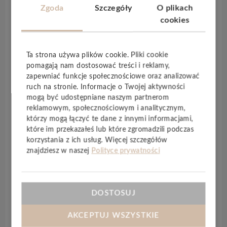
Zgoda
Szczegóły
O plikach
Elegance Rigid 55
to nowe, modułowe panele
cookies
winylowe producenta
Tarkett
. Wyprodukowane
w Polsce w zgodzie z najwyższymi standardami.
Nowy system
Tarkett GenClick®
w połączeniu z
Ta strona używa plików cookie. Pliki cookie
naszą technologią SPC oferuje
szybki i łatwy
pomagają nam dostosować treści i reklamy,
montaż
, możliwy nawet na płytkach
zapewniać funkcje społecznościowe oraz analizować
ceramicznych, systemach
ogrzewania i
ruch na stronie. Informacje o Twojej aktywności
mogą być udostępniane naszym partnerom
chłodzenia podłogowego
. Nie ma potrzeby
reklamowym, społecznościowym i analitycznym,
stosowania dodatkowej pianki, ze względu na
którzy mogą łączyć te dane z innymi informacjami,
zintegrowany podkład
akustyczny. Kolekcja
które im przekazałeś lub które zgromadzili podczas
posiada zabezpieczenie powierzchni
korzystania z ich usług. Więcej szczegółów
TEKTANIUM®
, które zapewnia niezrównaną
znajdziesz w naszej
Polityce prywatności
odporność na zarysowania i plamy
, a także
gwarantuje eleganckie, matowe wykończenie.
Sztywny rdzeń mineralny zapewnia świetną
DOSTOSUJ
stabilnością wymiarową i odporność na wysokie
temperatury.
AKCEPTUJ WSZYSTKIE