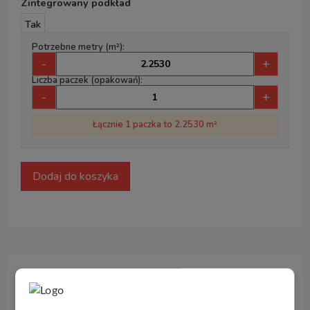
Zintegrowany podkład
Tak
Potrzebne metry (m²):
-
+
Liczba paczek (opakowań):
-
+
Łącznie 1 paczka to 2.2530 m²
Dodaj do koszyka
Opis produktu