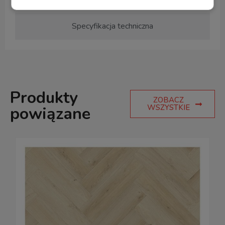
Specyfikacja techniczna
Produkty
ZOBACZ
WSZYSTKIE
powiązane