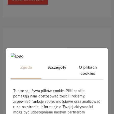
Opis produktu
Panele podłogowe
Akaba Aqua
to nie tylko
znakomita jakość, ale również kreująca nastrój i
podkreślająca charakter wnętrza kolorystyka –
Zgoda
Szczegóły
O plikach
od klasycznych dębów po kolorystykę drzew
cookies
egzotycznych. Zarówno we wnętrzach
klasycznych, jak i nowoczesnych. Wąski format
Ta strona używa plików cookie. Pliki cookie
deski parkietowej nadaje jej szczególny
pomagają nam dostosować treści i reklamy,
charakter, a
V-fuga
zabezpieczona
lakierem
zapewniać funkcje społecznościowe oraz analizować
wodoodpornym
przedłuża trwałość podłogi.
ruch na stronie. Informacje o Twojej aktywności
Podłoga w technologii
AQUA BLOCK
to
mogą być udostępniane naszym partnerom