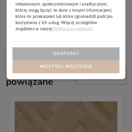
ułatwienie codziennego życia spersonalizowane
reklamowym, społecznościowym i analitycznym,
którzy mogą łączyć te dane z innymi informacjami,
pod potrzeby każdego z nas.
które im przekazałeś lub które zgromadzili podczas
korzystania z ich usług. Więcej szczegółów
Specyfikacja techniczna
znajdziesz w naszej
Polityce prywatności
DOSTOSUJ
AKCEPTUJ WSZYSTKIE
Produkty
ZOBACZ
WSZYSTKIE
powiązane