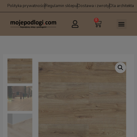
Polityka prywatności
Regulamin sklepu
Dostawa i zwroty
Dla architekta
0