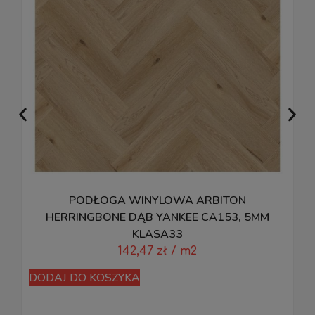
PODŁOGA WINYLOWA ARBITON
HERRINGBONE DĄB YANKEE CA153, 5MM
KLASA33
142,47
zł
/ m2
DODAJ DO KOSZYKA
D