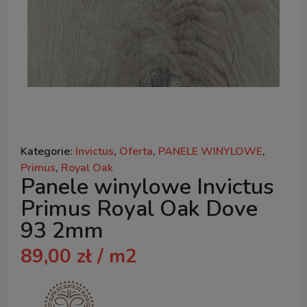
Kategorie:
Invictus
,
Oferta
,
PANELE WINYLOWE
,
Primus
,
Royal Oak
Panele winylowe Invictus
Primus Royal Oak Dove
93 2mm
89,00
zł
/ m2