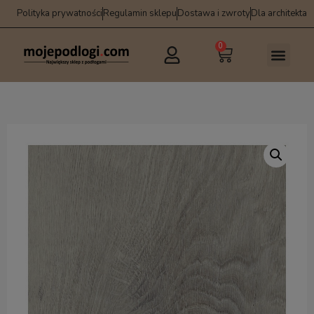
Polityka prywatności
Regulamin sklepu
Dostawa i zwroty
Dla architekta
0