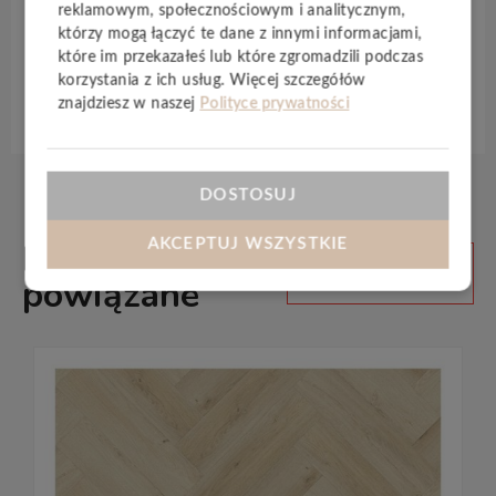
płytek imitujących kamień – lub zdecyduj się na
reklamowym, społecznościowym i analitycznym,
śmiałe rozwiązanie i postaw na piękne zdobienia.
którzy mogą łączyć te dane z innymi informacjami,
które im przekazałeś lub które zgromadzili podczas
korzystania z ich usług. Więcej szczegółów
Specyfikacja techniczna
znajdziesz w naszej
Polityce prywatności
DOSTOSUJ
AKCEPTUJ WSZYSTKIE
Produkty
ZOBACZ
WSZYSTKIE
powiązane