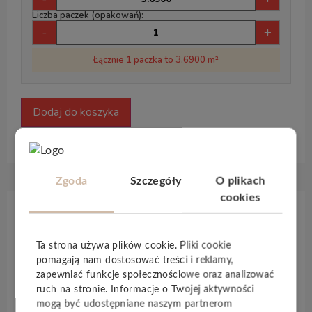
Liczba paczek (opakowań):
-
+
Łącznie 1 paczka to 3.6900 m²
Dodaj do koszyka
Zgoda
Szczegóły
O plikach
cookies
Opis produktu
Ta strona używa plików cookie. Pliki cookie
pomagają nam dostosować treści i reklamy,
Luksusowa podłoga winylowa
Invictus
nadaje
zapewniać funkcje społecznościowe oraz analizować
wnętrzu wyjątkowego stylu. Wybieraj spośród
ruch na stronie. Informacje o Twojej aktywności
wielu wzorów – w tym drewnopodobnych desek i
mogą być udostępniane naszym partnerom