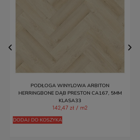
PODŁOGA WINYLOWA ARBITON
P
HERRINGBONE DĄB PRESTON CA167, 5MM
KLASA33
142,47
zł
/ m2
D
DODAJ DO KOSZYKA