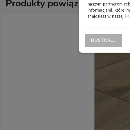
Produkty powiązane
ZOBACZ WSZ
naszym partnerom rek
informacjami, które im
znajdziesz w naszej
Po
DOSTOSUJ