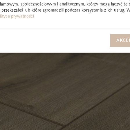
YSTKIE
lamowym, społecznościowym i analitycznym, którzy mogą łączyć te 
 przekazałeś lub które zgromadzili podczas korzystania z ich usług. 
lityce prywatności
AKCE