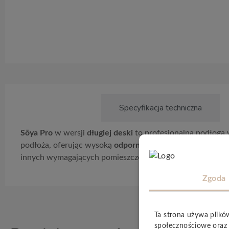
Opis produktu
Specyfikacja techniczna
Sōya Pro
w wersji
długiej deski
to profesjonalna podłoga
podłoża, oferując wysoką
odporność na wilgoć
, doskonał
innych wymagających pomieszczeń. Naturalny, bezpieczny s
Zgoda
Ta strona używa plikó
społecznościowe oraz 