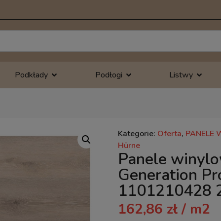
Podkłady
Podłogi
Listwy
Kategorie:
Oferta
,
PANELE 
Hürne
Panele winyl
Generation Pr
1101210428 
162,86
zł
/ m2