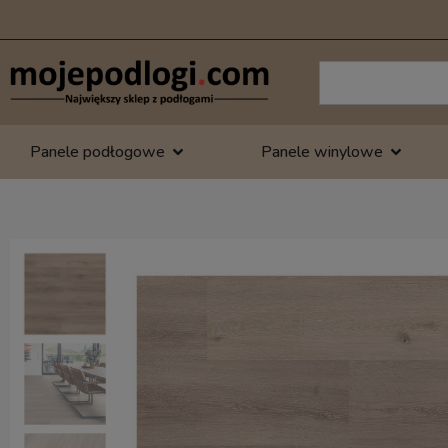
Panele podłogowe
Panele winylowe