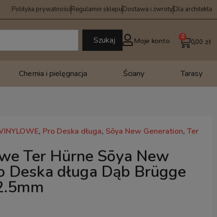
Polityka prywatności
Regulamin sklepu
Dostawa i zwroty
Dla architekta
0
Szukaj
Moje konto
0,00
zł
Chemia i pielęgnacja
Ściany
Tarasy
WINYLOWE
,
Pro Deska długa
,
Sōya New Generation
,
Ter
owe Ter Hürne Sōya New
o Deska długa Dąb Brügge
2.5mm