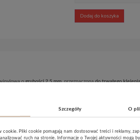
Dodaj do koszyka
 winylowa o
grubości 2,5 mm
, przeznaczona
do trwałego
klejeni
y komfort użytkowania i wyciszenie kroków. To podłoga stworzon
kład oparty na oleju z ziaren soi pozwala cieszyć się estetyką
Szczegóły
O pl
w cookie. Pliki cookie pomagają nam dostosować treści i reklamy, za
analizować ruch na stronie. Informacje o Twojej aktywności mogą b