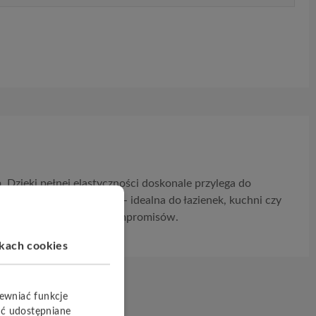
a
. Dzięki pełnej elastyczności doskonale przylega do
a do zadań specjalnych – idealna do łazienek, kuchni czy
 i funkcjonalnością bez kompromisów.
ikach cookies
pewniać funkcje
yć udostępniane