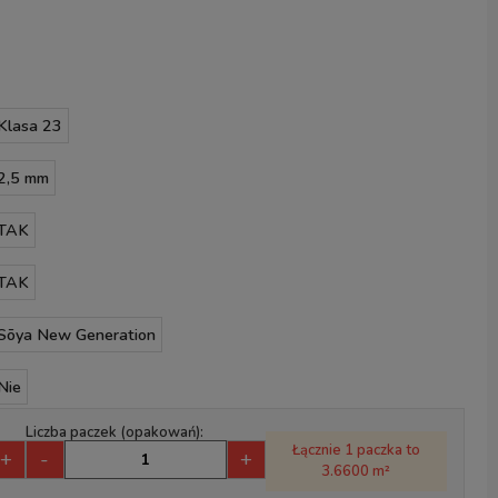
Klasa 23
2,5 mm
TAK
TAK
Sōya New Generation
Nie
Liczba paczek (opakowań):
Łącznie 1 paczka to
+
-
+
3.6600 m²