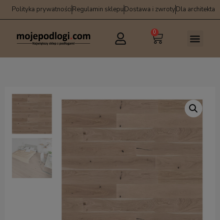
Polityka prywatności
Regulamin sklepu
Dostawa i zwroty
Dla architekta
0