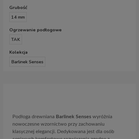
Grubość
14 mm
Ogrzewanie podłogowe
TAK
Kolekcja
Barlinek Senses
Opis produktu
Podłoga drewniana
Barlinek Senses
wyróżnia
nowoczesne wzornictwo przy zachowaniu
klasycznej elegancji. Dedykowana jest dla osób
ceniących komfortowe rozwiązania zgodne z