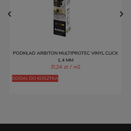
PODKŁAD ARBITON MULTIPROTEC VINYL CLICK
1,4 MM
31,24
zł
/ m2
DODAJ DO KOSZYKA
D