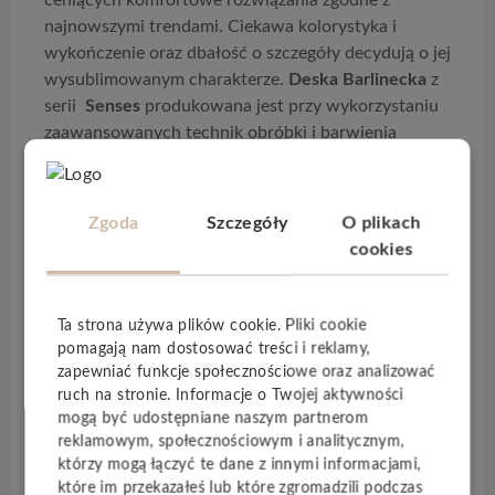
najnowszymi trendami. Ciekawa kolorystyka i
wykończenie oraz dbałość o szczegóły decydują o jej
wysublimowanym charakterze.
Deska Barlinecka
z
serii
Senses
produkowana jest przy wykorzystaniu
zaawansowanych technik obróbki i barwienia
drewna. Wyprodukowana z twardego drewna
dębowego, wyróżnia się
wysoką odpornością na
ścieranie
. Na szczotkowanej podłodze utrzymanej w
Zgoda
Szczegóły
O plikach
takim charakterze nie znać tak zabrudzeń, rys i
cookies
innych śladów użytkowania. Podłogi drewniane z
kolekcji Senses można stosować na
ogrzewaniu
podłogowym
oraz posiadają one
fazowanie 2-
Ta strona używa plików cookie. Pliki cookie
stronne
.
pomagają nam dostosować treści i reklamy,
zapewniać funkcje społecznościowe oraz analizować
Podłoga dostępna jedynie poprzez zapytanie
ruch na stronie. Informacje o Twojej aktywności
do biura.
mogą być udostępniane naszym partnerom
reklamowym, społecznościowym i analitycznym,
którzy mogą łączyć te dane z innymi informacjami,
które im przekazałeś lub które zgromadzili podczas
Specyfikacja techniczna