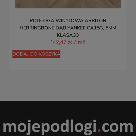
PODŁOGA WINYLOWA ARBITON
P
HERRINGBONE DĄB YANKEE CA153, 5MM
KLASA33
142,47
zł
/ m2
D
DODAJ DO KOSZYKA