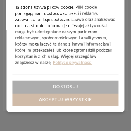
Te bardziej przypominają parkiet niż litą deskę.
Ta strona używa plików cookie. Pliki cookie
Poszczególne panele tego typu mają aż po 3 rzędy
pomagają nam dostosować treści i reklamy,
lamelek. Optyczny podział każdej klepki wygląda
zapewniać funkcje społecznościowe oraz analizować
bardzo oryginalnie. Wzór, jaki otrzymuje się po
ruch na stronie. Informacje o Twojej aktywności
położeniu całej podłogi, jest dość gęsty. 3-lamelowe
mogą być udostępniane naszym partnerom
panele z dębu czy jesionu dodają wnętrzu ciepłego
reklamowym, społecznościowym i analitycznym,
charakteru. Dodatkowo kupując podłogę marki
którzy mogą łączyć te dane z innymi informacjami,
które im przekazałeś lub które zgromadzili podczas
Barlinek wspierasz ekologię
ponieważ producent
korzystania z ich usług. Więcej szczegółów
sadzi
1 drzewo za każdą sprzedaną paczkę paneli
.
znajdziesz w naszej
Polityce prywatności
Podłoga dostępna jedynie poprzez zapytanie
do biura.
DOSTOSUJ
Specyfikacja techniczna
AKCEPTUJ WSZYSTKIE