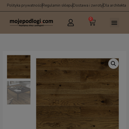
Polityka prywatności
Regulamin sklepu
Dostawa i zwroty
Dla architekta
0