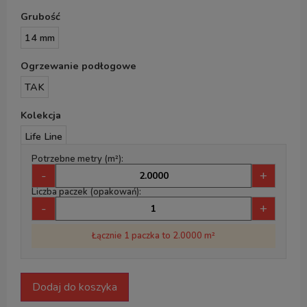
Grubość
14 mm
Ogrzewanie podłogowe
TAK
Kolekcja
Life Line
Potrzebne metry (m²):
-
+
Liczba paczek (opakowań):
-
+
Łącznie 1 paczka to 2.0000 m²
Dodaj do koszyka