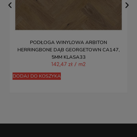
PODŁOGA WINYLOWA ARBITON
HERRINGBONE DĄB GEORGETOWN CA147,
5MM KLASA33
142,47
zł
/ m2
DODAJ DO KOSZYKA
D