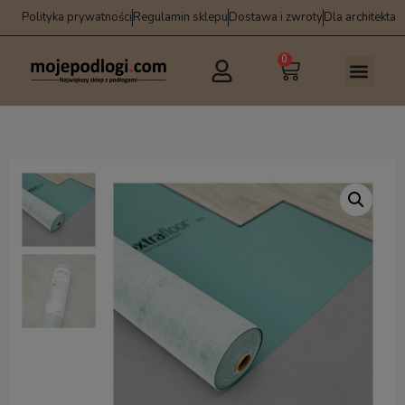
Polityka prywatności
Regulamin sklepu
Dostawa i zwroty
Dla architekta
0