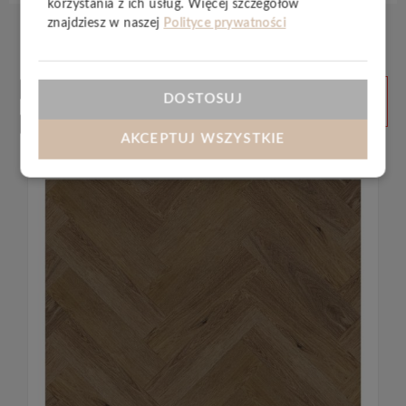
korzystania z ich usług. Więcej szczegółów
znajdziesz w naszej
Polityce prywatności
Produkty
ZOBACZ
DOSTOSUJ
WSZYSTKIE
powiązane
AKCEPTUJ WSZYSTKIE