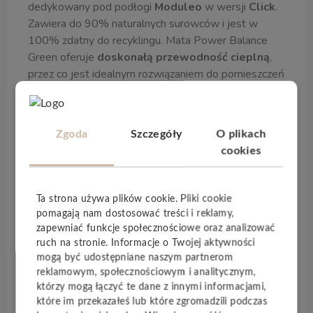
dedykowany pod podłogi
Moduleo
w wersji
Click
.
Zawiera do 90% naturalnych surowców i jest w
100% zdatny do recyklingu. Mata Power Balance
Green oferuje
doskonałą przewodność cieplną
,
przez co jest idealnym rozwiązaniem do pomieszczeń
z
ogrzewaniem podłogowym
lub z podłogowym
systemem chłodzenia. Dodatkowo Power Balance
Green posiada
folię ochronną przyciągającą kurz
,
Zgoda
Szczegóły
O plikach
a także
lekko lepką powierzchnię ułatwiającą
cookies
instalacje podłogi
.
Kompleksowe rozwiązanie podkładowe do podłóg
LVT Click
i
rigid Click
. Dodatkowe zalety podkładu
Ta strona używa plików cookie. Pliki cookie
to:
polepszona izolacja akustyczna
,
szybka i
pomagają nam dostosować treści i reklamy,
łatwa instalacja
oraz
wygładzanie drobnych
zapewniać funkcje społecznościowe oraz analizować
nierówności podłoża
.
ruch na stronie. Informacje o Twojej aktywności
mogą być udostępniane naszym partnerom
reklamowym, społecznościowym i analitycznym,
Specyfikacja techniczna
którzy mogą łączyć te dane z innymi informacjami,
które im przekazałeś lub które zgromadzili podczas