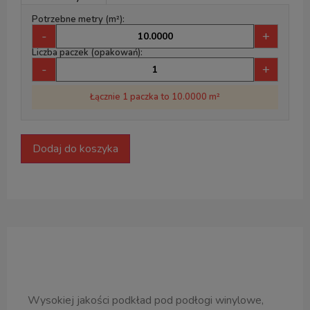
Potrzebne metry (m²):
-
+
Liczba paczek (opakowań):
-
+
Łącznie 1 paczka to 10.0000 m²
Dodaj do koszyka
Opis produktu
Wysokiej jakości podkład pod podłogi winylowe,