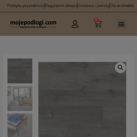
Polityka prywatności
Regulamin sklepu
Dostawa i zwroty
Dla architekta
0