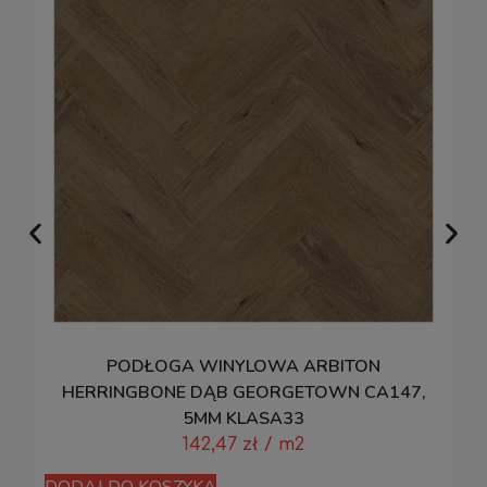
PODŁOGA WINYLOWA ARBITON
P
HERRINGBONE DĄB GEORGETOWN CA147,
5MM KLASA33
142,47
zł
/ m2
D
DODAJ DO KOSZYKA