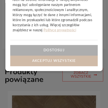
każdym szczególe odwzorowuje wygląd
mogą być udostępniane naszym partnerom
prawdziwego drewna
– zostały podkreślone przez
reklamowym, społecznościowym i analitycznym,
idealnie matowe wykończenie. Fugowanie dookoła
którzy mogą łączyć te dane z innymi informacjami,
podkreśla efekt desek.
które im przekazałeś lub które zgromadzili podczas
korzystania z ich usług. Więcej szczegółów
znajdziesz w naszej
Polityce prywatności
Specyfikacja techniczna
DOSTOSUJ
AKCEPTUJ WSZYSTKIE
Produkty
ZOBACZ
WSZYSTKIE
powiązane