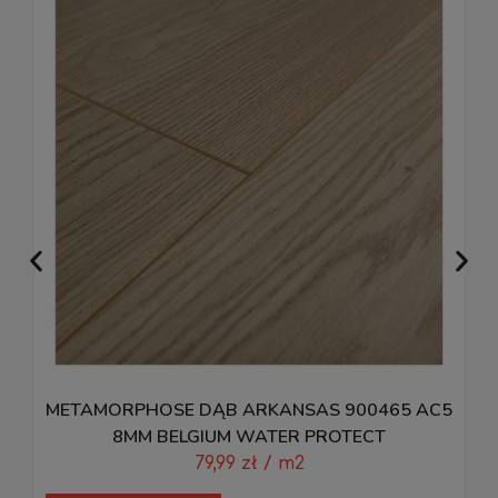
METAMORPHOSE DĄB ARKANSAS 900465 AC5
P
8MM BELGIUM WATER PROTECT
79,99
zł
/ m2