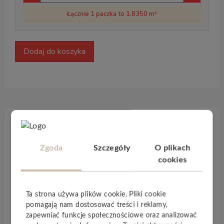
Łącznie 1 paczka to 1.8350 m²
Dodaj do koszyka
Opis produktu
Zgoda
Szczegóły
O plikach
cookies
Podłoga laminowana
Visby
, będąca częścią gamy
Pergo Sensation
i wyposażona w technologię
AquaSafe
, jest praktycznie nie do odróżnienia od
Ta strona używa plików cookie. Pliki cookie
litego drewna i charakteryzuje się doskonałą
pomagają nam dostosować treści i reklamy,
wodoodpornością
na 15 lat. Montaż paneli jest
zapewniać funkcje społecznościowe oraz analizować
bardzo wygodny dzięki technologii
PerfectFold 3.0
.