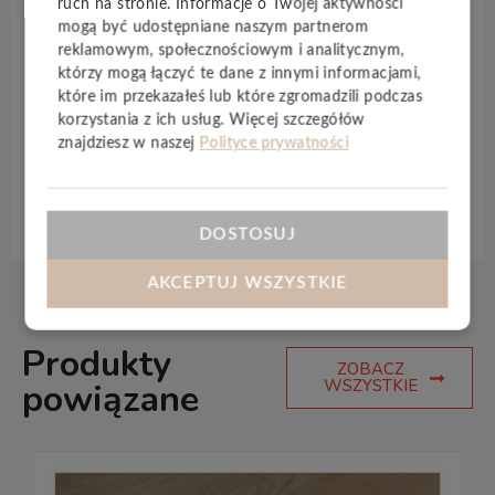
ruch na stronie. Informacje o Twojej aktywności
Drobne pęknięcia i sęki na powierzchni, która w
mogą być udostępniane naszym partnerom
każdym szczególe odwzorowuje wygląd
reklamowym, społecznościowym i analitycznym,
prawdziwego drewna
– zostały podkreślone przez
którzy mogą łączyć te dane z innymi informacjami,
które im przekazałeś lub które zgromadzili podczas
idealnie matowe wykończenie. Fugowanie dookoła
korzystania z ich usług. Więcej szczegółów
podkreśla efekt desek.
znajdziesz w naszej
Polityce prywatności
Specyfikacja techniczna
DOSTOSUJ
AKCEPTUJ WSZYSTKIE
Produkty
ZOBACZ
WSZYSTKIE
powiązane