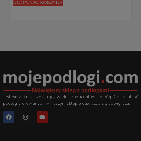
DODAJ DO KOSZYKA
D
Jesteśmy firmą zrzeszającą wielu producentów podłóg. Gama i ilość
podłóg oferowanych w naszym sklepie cały czas się powiększa.