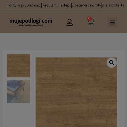
Polityka prywatności
Regulamin sklepu
Dostawa i zwroty
Dla architekta
0