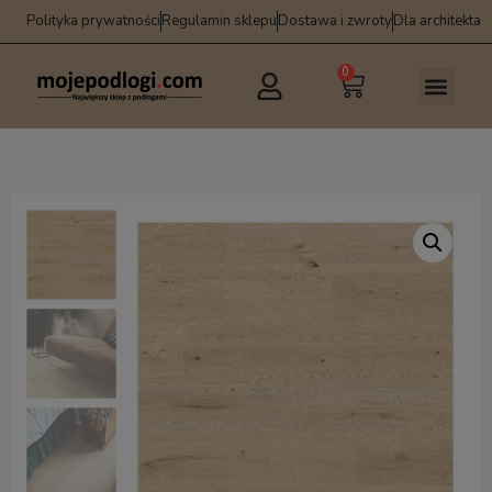
Polityka prywatności
Regulamin sklepu
Dostawa i zwroty
Dla architekta
0