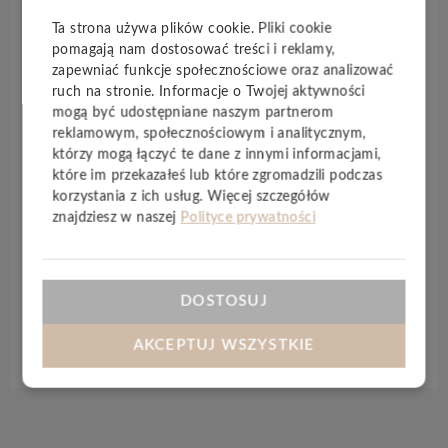
Glomma
wykorzystuje system
zatrzaskowy
Ta strona używa plików cookie. Pliki cookie
Uniclic
, a także
sztywny rdzeń
, dzięki czemu
pomagają nam dostosować treści i reklamy,
montaż paneli nawet w przypadku nierównego
zapewniać funkcje społecznościowe oraz analizować
podłoża nie stanowi większego problemu. Ponadto,
ruch na stronie. Informacje o Twojej aktywności
zakup paneli z kolekcji
Glomma
to inwestycja na
mogą być udostępniane naszym partnerom
lata, ponieważ wyróżnia je niezwykła odporność na
reklamowym, społecznościowym i analitycznym,
którzy mogą łączyć te dane z innymi informacjami,
zarysowania, a także plamy różnego pochodzenia. Co
które im przekazałeś lub które zgromadzili podczas
więcej, podłogę tę cechuje także
wodoodporność
,
korzystania z ich usług. Więcej szczegółów
dzięki czemu możliwy jest jej montaż w naprawdę
znajdziesz w naszej
Polityce prywatności
wielu przestrzeniach, nawet tych o stosunkowo
sporej wilgotności. Panele posiadają
zintegrowany
podkład
.
DOSTOSUJ
Specyfikacja techniczna
AKCEPTUJ WSZYSTKIE