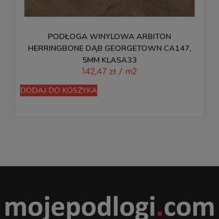
PODŁOGA WINYLOWA ARBITON
M
HERRINGBONE DĄB GEORGETOWN CA147,
5MM KLASA33
142,47
zł
/ m2
D
DODAJ DO KOSZYKA