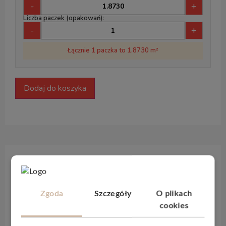
-
+
Liczba paczek (opakowań):
-
+
Łącznie 1 paczka to 1.8730 m²
Dodaj do koszyka
Opis produktu
Zgoda
Szczegóły
O plikach
Podłogi winylowe
Glomma
są tak korzystną
cookies
propozycją, ponieważ wyróżniają się swoimi
ponadprzeciętnymi
parametrami. Podłoga