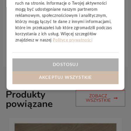
Moduleo
to wybór na lata.
ruch na stronie. Informacje o Twojej aktywności
Panele charakteryzuje także
wodoodporność
i
mogą być udostępniane naszym partnerom
możliwość wykorzystania w
ogrzewaniu
reklamowym, społecznościowym i analitycznym,
podłogowym
. Odporna na ścieranie poliuretanowa
którzy mogą łączyć te dane z innymi informacjami,
warstwa wierzchnia
Protectonite
zapewnia ochronę
które im przekazałeś lub które zgromadzili podczas
korzystania z ich usług. Więcej szczegółów
przed wilgocią i łuszczeniem się.
znajdziesz w naszej
Polityce prywatności
Specyfikacja techniczna
DOSTOSUJ
AKCEPTUJ WSZYSTKIE
Produkty
ZOBACZ
WSZYSTKIE
powiązane