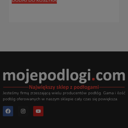
DODAJ DO KOSZYKA
D
Jesteśmy firmą zrzeszającą wielu producentów podłóg. Gama i ilość
podłóg oferowanych w naszym sklepie cały czas się powiększa.