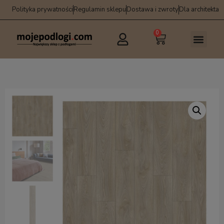
Polityka prywatności
Regulamin sklepu
Dostawa i zwroty
Dla architekta
0