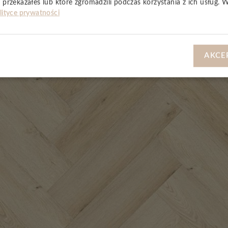
 przekazałeś lub które zgromadzili podczas korzystania z ich usług. 
lityce prywatności
AKCE