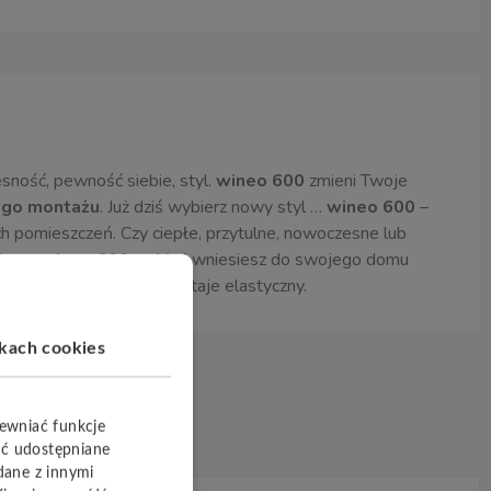
sność, pewność siebie, styl.
wineo 600
zmieni Twoje
ego montażu
. Już dziś wybierz nowy styl …
wineo 600
–
h pomieszczeń. Czy ciepłe, przytulne, nowoczesne lub
nylową
wineo 600
na
klej
wniesiesz do swojego domu
 solidny, a przy tym pozostaje elastyczny.
ikach cookies
pewniać funkcje
yć udostępniane
dane z innymi