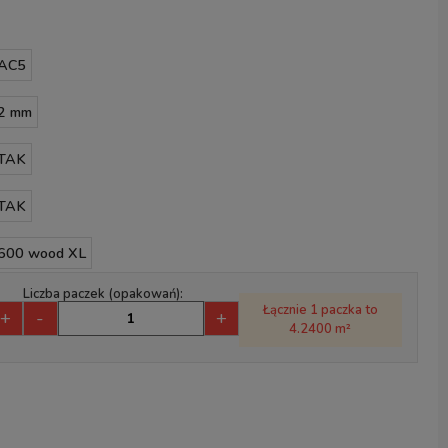
AC5
2 mm
TAK
TAK
600 wood XL
Liczba paczek (opakowań):
Łącznie 1 paczka to
+
-
+
4.2400 m²