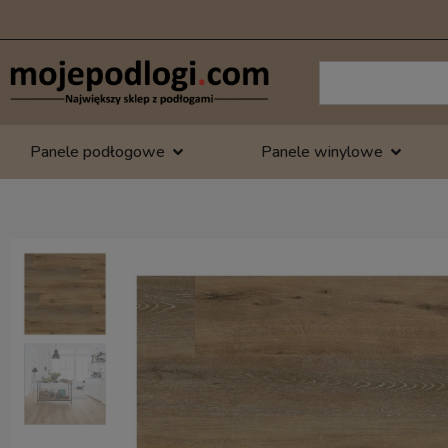
Panele podłogowe
Panele winylowe