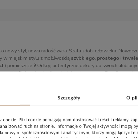
to nowy styl, nowa radość życia. Szata zdobi człowieka. Nowocze
 w miejskim stylu z możliwością
szybkiego
,
prostego
i
trwał
ch
) pomieszczeń! Odkryj autentyczne dekory do swoich ulubionyc
iwy wzór!
Cicha
,
ciepła
dla stóp i chroniąca stawy. Z podłogą wi
600
, który dzięki wyrafinowanej budowie produktu jest stabilny i
Szczegóły
O pl
w cookie. Pliki cookie pomagają nam dostosować treści i reklamy, za
YSTKIE
analizować ruch na stronie. Informacje o Twojej aktywności mogą b
lamowym, społecznościowym i analitycznym, którzy mogą łączyć te 