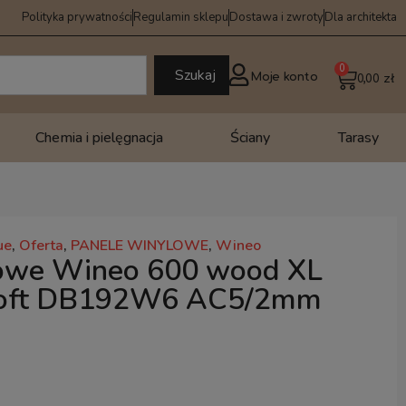
Polityka prywatności
Regulamin sklepu
Dostawa i zwroty
Dla architekta
0
Szukaj
Moje konto
0,00
zł
Chemia i pielęgnacja
Ściany
Tarasy
ue
,
Oferta
,
PANELE WINYLOWE
,
Wineo
owe Wineo 600 wood XL
 Loft DB192W6 AC5/2mm