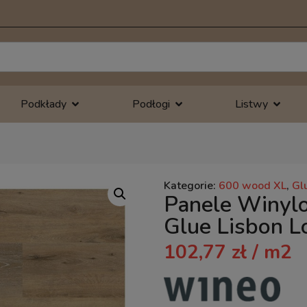
Podkłady
Podłogi
Listwy
Kategorie:
600 wood XL
,
Gl
Panele Winyl
Glue Lisbon
102,77
zł
/ m2