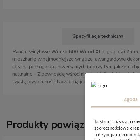
Opis produktu
Specyfikacja techniczna
Panele winylowe
Wineo 600 Wood XL
o grubości
2mm
mieszkanie w najmodniejsze wnętrze: awangardowe dekory
idealna podłoga do uniwersalnych (
a przy tym jakże cichy
naturalne – Z pewnością wśród nich jest i dla ciebie właśc
czystą przyjemność! Nowością jest wariant na
klej
wineo 
Zgoda
Produkty powiązane
Ta strona używa plikó
ZOBACZ WSZ
społecznościowe oraz 
naszym partnerom rek