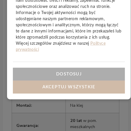
nam dostosować treści i reklamy, zapewniać funkcje
społecznościowe oraz analizować ruch na stronie.
Szerokość:
(mm):
235
Informacje o Twojej aktywności mogą być
udostępniane naszym partnerom reklamowym,
Ilość sztuk w paczce:
12
społecznościowym i analitycznym, którzy mogą łączyć
te dane z innymi informacjami, które im przekazałeś lub
które zgromadzili podczas korzystania z ich usług.
Powierzchnia typu
Struktura:
Więcej szczegółów znajdziesz w naszej
Polityce
Synchron
prywatności
Kolor:
Jasny brąz
DOSTOSUJ
Wzór:
Pełna deska
AKCEPTUJ WSZYSTKIE
Klasa ścieralności:
AC5
Montaż:
Na klej
20 lat
w pom.
Gwarancja:
mieszkalnych