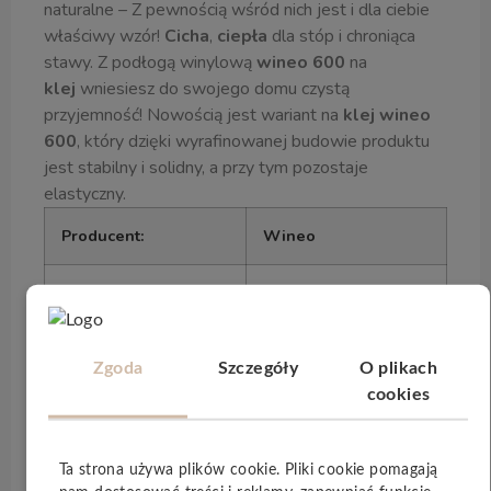
naturalne – Z pewnością wśród nich jest i dla ciebie
właściwy wzór!
Cicha
,
ciepła
dla stóp i chroniąca
stawy. Z podłogą winylową
wineo 600
na
klej
wniesiesz do swojego domu czystą
przyjemność! Nowością jest wariant na
klej
wineo
600
, który dzięki wyrafinowanej budowie produktu
jest stabilny i solidny, a przy tym pozostaje
elastyczny.
Producent:
Wineo
Kod Producenta:
DB189W6
Kolekcja:
600 wood XL
Zgoda
Szczegóły
O plikach
cookies
Grubość(mm):
2
Długość (mm):
1505
Ta strona używa plików cookie. Pliki cookie pomagają