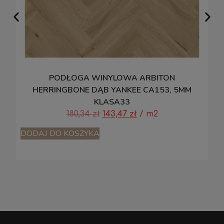
PODŁOGA WINYLOWA ARBITON
HERRINGBONE DĄB YANKEE CA153, 5MM
KLASA33
180,34
zł
143,47
zł
/ m2
DODAJ DO KOSZYKA
D