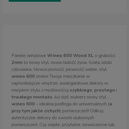
Opis produktu
Panele winylowe
Wineo 600 Wood XL
o grubości
2mm
to nowy styl, nowa radość życia. Szata zdobi
człowieka. Nowoczesność, pewność siebie, styl.
wineo 600
zmieni Twoje mieszkanie w
najmodniejsze wnętrze: awangardowe dekory w
miejskim stylu z możliwością
szybkiego
,
prostego
i
trwałego montażu
. Już dziś wybierz nowy styl …
wineo 600
– idealna podłoga do uniwersalnych (
a
przy tym jakże cichych
) pomieszczeń! Odkryj
autentyczne dekory do swoich ulubionych
pomieszczeń. Czy ciepłe, przytulne, nowoczesne lub