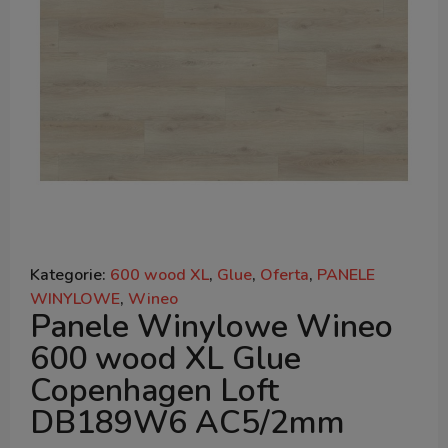
Kategorie:
600 wood XL
,
Glue
,
Oferta
,
PANELE
WINYLOWE
,
Wineo
Panele Winylowe Wineo
600 wood XL Glue
Copenhagen Loft
DB189W6 AC5/2mm