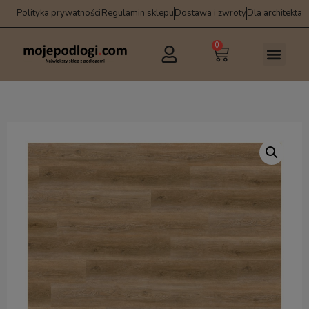
Polityka prywatności
Regulamin sklepu
Dostawa i zwroty
Dla architekta
0