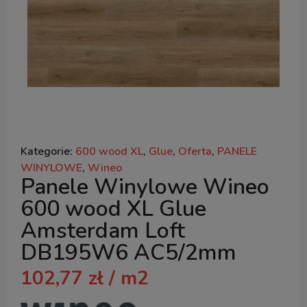
Kategorie:
600 wood XL
,
Glue
,
Oferta
,
PANELE
WINYLOWE
,
Wineo
Panele Winylowe Wineo
600 wood XL Glue
Amsterdam Loft
DB195W6 AC5/2mm
102,77
zł
/ m2