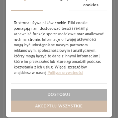
człowieka. Nowoczesność, pewność siebie, styl.
cookies
wineo 600
zmieni Twoje mieszkanie w
najmodniejsze wnętrze: awangardowe dekory w
miejskim stylu z możliwością
szybkiego
,
prostego
i
Ta strona używa plików cookie. Pliki cookie
trwałego montażu
. Już dziś wybierz nowy styl …
pomagają nam dostosować treści i reklamy,
zapewniać funkcje społecznościowe oraz analizować
wineo 600
– idealna podłoga do uniwersalnych (
a
ruch na stronie. Informacje o Twojej aktywności
przy tym jakże cichych
) pomieszczeń! Odkryj
mogą być udostępniane naszym partnerom
autentyczne dekory do swoich ulubionych
reklamowym, społecznościowym i analitycznym,
pomieszczeń. Czy ciepłe, przytulne, nowoczesne lub
którzy mogą łączyć te dane z innymi informacjami,
naturalne – Z pewnością wśród nich jest i dla ciebie
które im przekazałeś lub które zgromadzili podczas
właściwy wzór!
Cicha
,
ciepła
dla stóp i chroniąca
korzystania z ich usług. Więcej szczegółów
stawy. Z podłogą winylową
wineo 600
na
znajdziesz w naszej
Polityce prywatności
klej
wniesiesz do swojego domu czystą
przyjemność! Nowością jest wariant na
klej
wineo
600
, który dzięki wyrafinowanej budowie produktu
DOSTOSUJ
jest stabilny i solidny, a przy tym pozostaje
elastyczny.
AKCEPTUJ WSZYSTKIE