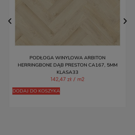
PODŁOGA WINYLOWA ARBITON
HERRINGBONE DĄB PRESTON CA167, 5MM
KLASA33
142,47
zł
/ m2
DODAJ DO KOSZYKA
D