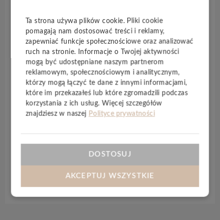
trwałego montażu
. Już dziś wybierz nowy styl …
wineo 600
– idealna podłoga do uniwersalnych (
a
Ta strona używa plików cookie. Pliki cookie
pomagają nam dostosować treści i reklamy,
przy tym jakże cichych
) pomieszczeń! Odkryj
zapewniać funkcje społecznościowe oraz analizować
autentyczne dekory do swoich ulubionych
ruch na stronie. Informacje o Twojej aktywności
pomieszczeń. Czy ciepłe, przytulne, nowoczesne lub
mogą być udostępniane naszym partnerom
naturalne – Z pewnością wśród nich jest i dla ciebie
reklamowym, społecznościowym i analitycznym,
właściwy wzór!
Cicha
,
ciepła
dla stóp i chroniąca
którzy mogą łączyć te dane z innymi informacjami,
stawy. Z podłogą winylową
wineo 600
na
które im przekazałeś lub które zgromadzili podczas
click
wniesiesz do swojego domu czystą
korzystania z ich usług. Więcej szczegółów
znajdziesz w naszej
Polityce prywatności
przyjemność! Nowością jest wariant na
click
wineo
600
, który dzięki wyrafinowanej budowie produktu
jest stabilny i solidny, a przy tym pozostaje
elastyczny.
DOSTOSUJ
AKCEPTUJ WSZYSTKIE
Specyfikacja techniczna