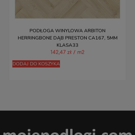
PODŁOGA WINYLOWA ARBITON
M
HERRINGBONE DĄB PRESTON CA167, 5MM
KLASA33
142,47
zł
/ m2
D
DODAJ DO KOSZYKA