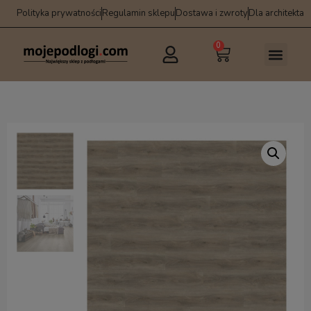
Polityka prywatności
Regulamin sklepu
Dostawa i zwroty
Dla architekta
0