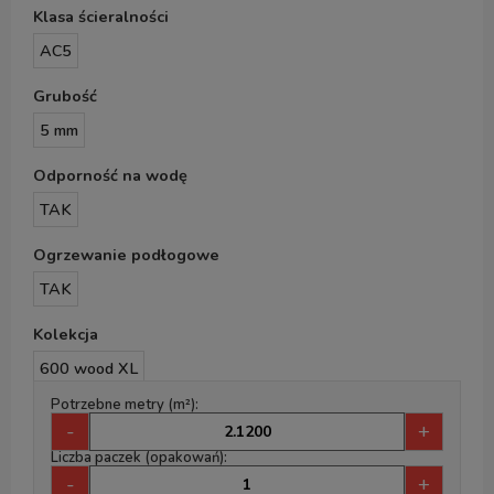
Klasa ścieralności
AC5
Grubość
5 mm
Odporność na wodę
TAK
Ogrzewanie podłogowe
TAK
Kolekcja
600 wood XL
Potrzebne metry (m²):
-
+
Liczba paczek (opakowań):
-
+