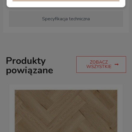
zabaw.
Specyfikacja techniczna
Produkty
ZOBACZ
WSZYSTKIE
powiązane