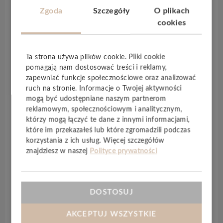
Eternity Oak Brown
, który dzięki na przemian
Zgoda
Szczegóły
O plikach
ułożonych ciemnych i jasnych kolorach wytwarza
cookies
intrygującą mieszaninę barw. Ponieważ
wszystkie
te wzory występują w wersji do montażu na
click, do klejenia oraz jako podłoga Multi-Layer
,
Ta strona używa plików cookie. Pliki cookie
pomagają nam dostosować treści i reklamy,
można zatem wybrać dowolny wariant –
bez
zapewniać funkcje społecznościowe oraz analizować
żadnych ograniczeń
. Dzięki sprawdzonemu
ruch na stronie. Informacje o Twojej aktywności
bezklejowemu systemowi montażu
Fold-Down
mogą być udostępniane naszym partnerom
wineo 400 wood L można zamontować szybko i
reklamowym, społecznościowym i analitycznym,
łatwo. Ponadto panele układane w technologii
którzy mogą łączyć te dane z innymi informacjami,
pływającej można bardzo łatwo zdemontować, co
które im przekazałeś lub które zgromadzili podczas
pozwala na elastyczne podejście do podłogi. Przy
korzystania z ich usług. Więcej szczegółów
znajdziesz w naszej
Polityce prywatności
następnej przeprowadzce można ją po prostu zabrać
ze sobą. Dzięki
zaimpregnowanej powierzchni
wytrzymują także duże obciążenia
. Ponadto
są
łatwe w czyszczeniu
, wyjątkowo wytrzymałe,
DOSTOSUJ
przyjemnie ciepłe dla stóp, do minimum
wygłuszają
odgłosy kroków
, po prostu idealne do szaleńczych
AKCEPTUJ WSZYSTKIE