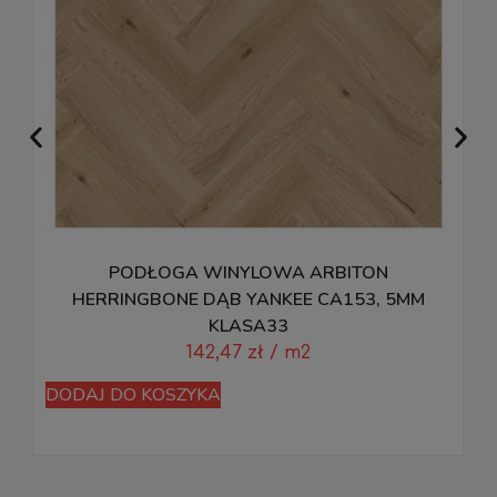
PODŁOGA WINYLOWA ARBITON
HERRINGBONE DĄB YANKEE CA153, 5MM
KLASA33
142,47
zł
/ m2
DODAJ DO KOSZYKA
D