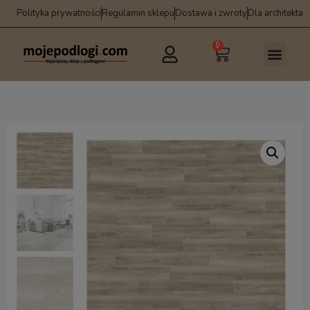
Polityka prywatności
Regulamin sklepu
Dostawa i zwroty
Dla architekta
0