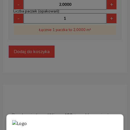
-
+
Liczba paczek (opakowań):
-
+
Łącznie 1 paczka to 2.0000 m²
Dodaj do koszyka
Opis produktu
Panele winylowe
Wineo 400 wood L
pasuje do
wszystkiego. Czy jako jasny dekor
Moonlight Pine
Pale
do skandynawskiego wystroju wnętrza, czy