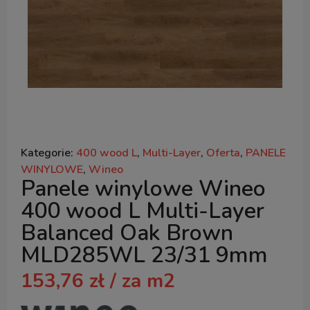
Kategorie:
400 wood L
,
Multi-Layer
,
Oferta
,
PANELE
WINYLOWE
,
Wineo
Panele winylowe Wineo
400 wood L Multi-Layer
Balanced Oak Brown
MLD285WL 23/31 9mm
153,76
zł
/ za m2