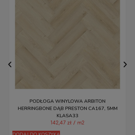
PODŁOGA WINYLOWA ARBITON
HERRINGBONE DĄB PRESTON CA167, 5MM
KLASA33
142,47
zł
/ m2
DODAJ DO KOSZYKA
D