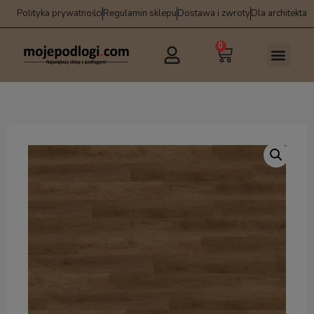
Polityka prywatności
Regulamin sklepu
Dostawa i zwroty
Dla architekta
0