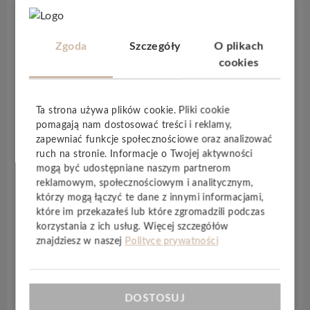
Panele winylowe
Wineo 400 wood L
pasuje do
wszystkiego. Czy jako jasny dekor
Moonlight Pine
Zgoda
Szczegóły
O plikach
Pale
do skandynawskiego wystroju wnętrza, czy
cookies
Eternity Oak Brown
, który dzięki na przemian
ułożonych ciemnych i jasnych kolorach wytwarza
intrygującą mieszaninę barw. Ponieważ
wszystkie
Ta strona używa plików cookie. Pliki cookie
te wzory występują w wersji do montażu na
pomagają nam dostosować treści i reklamy,
zapewniać funkcje społecznościowe oraz analizować
click, do klejenia oraz jako podłoga Multi-Layer
,
ruch na stronie. Informacje o Twojej aktywności
można zatem wybrać dowolny wariant –
bez
mogą być udostępniane naszym partnerom
żadnych ograniczeń
. Dzięki sprawdzonemu
reklamowym, społecznościowym i analitycznym,
bezklejowemu systemowi montażu
Fold-Down
którzy mogą łączyć te dane z innymi informacjami,
wineo 400 wood L można zamontować szybko i
które im przekazałeś lub które zgromadzili podczas
łatwo. Ponadto panele układane w technologii
korzystania z ich usług. Więcej szczegółów
pływającej można bardzo łatwo zdemontować, co
znajdziesz w naszej
Polityce prywatności
pozwala na elastyczne podejście do podłogi. Przy
następnej przeprowadzce można ją po prostu zabrać
ze sobą. Dzięki
zaimpregnowanej powierzchni
DOSTOSUJ
wytrzymują także duże obciążenia
. Ponadto
są