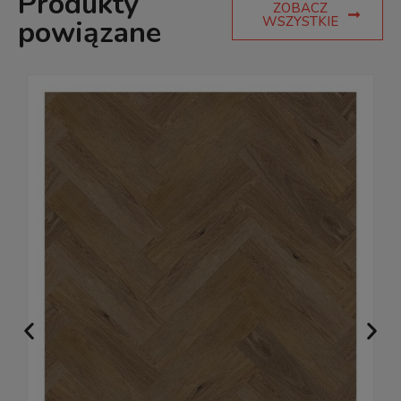
Produkty
ZOBACZ
WSZYSTKIE
powiązane