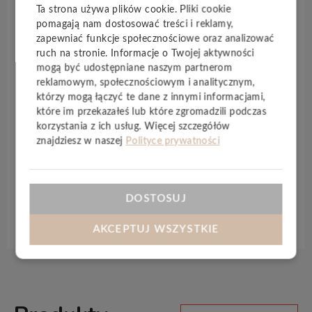
podłogi zarówno w pomieszczeniach domowych, jak i
Ta strona używa plików cookie. Pliki cookie
w komercyjnych. Spokój i klasa to słowa najlepiej
pomagają nam dostosować treści i reklamy,
opisujące
Yukon
. Delikatne, naturalne kolory
zapewniać funkcje społecznościowe oraz analizować
ruch na stronie. Informacje o Twojej aktywności
połączone są ze spokojną strukturą drewna z
mogą być udostępniane naszym partnerom
rozrzuconymi tu i ówdzie sękami. Mimo to podłoga
reklamowym, społecznościowym i analitycznym,
nie jest nudna. Głęboka, realistyczna struktura
którzy mogą łączyć te dane z innymi informacjami,
drewna i duża liczba unikatowych desek pozwalają
które im przekazałeś lub które zgromadzili podczas
zapomnieć, że nie jest to prawdziwy parkiet. Panele
korzystania z ich usług. Więcej szczegółów
Yukon
są
wodoodporne
, nadają się do
znajdziesz w naszej
Polityce prywatności
ogrzewania podłogowego
oraz posiadają
zintegrowany podkład
.
DOSTOSUJ
Specyfikacja techniczna
AKCEPTUJ WSZYSTKIE