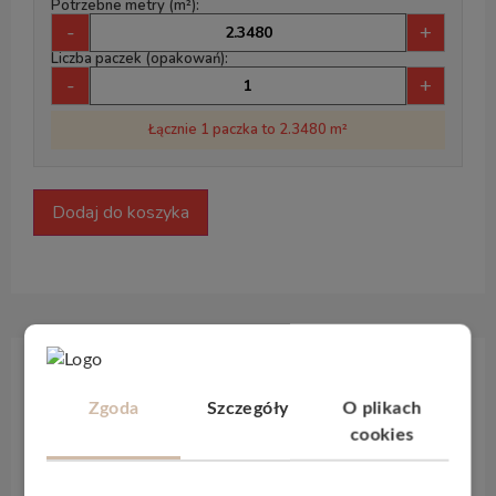
Potrzebne metry (m²):
-
+
Liczba paczek (opakowań):
-
+
Łącznie 1 paczka to 2.3480 m²
Dodaj do koszyka
Opis produktu
Zgoda
Szczegóły
O plikach
cookies
Panele winylowe
Lamett ParquetVinyl Yukon
o
grubości 5mm
to mnóstwo możliwości stworzenia