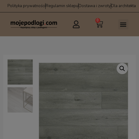
Polityka prywatności
Regulamin sklepu
Dostawa i zwroty
Dla architekta
0