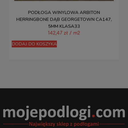
PODŁOGA WINYLOWA ARBITON
P
HERRINGBONE DĄB GEORGETOWN CA147,
5MM KLASA33
142,47
zł
/ m2
D
DODAJ DO KOSZYKA