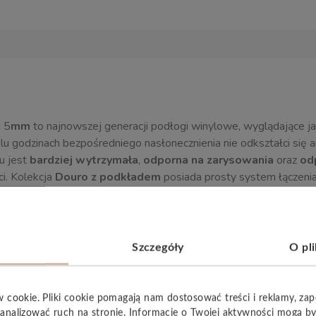
i 5
mm
to najnowszej generacji podłogi winylowe, wyglądające ja
lu godzinach bezpośredniego nasłonecznienia nie odkształci się
u jest
bardziej wytrzymała
,
odporna na zarysowania
oraz
od
ci. Kolekcja
Douro z podkładem
posiada prosty system łączeni
Szczegóły
O pl
w cookie. Pliki cookie pomagają nam dostosować treści i reklamy, za
analizować ruch na stronie. Informacje o Twojej aktywności mogą b