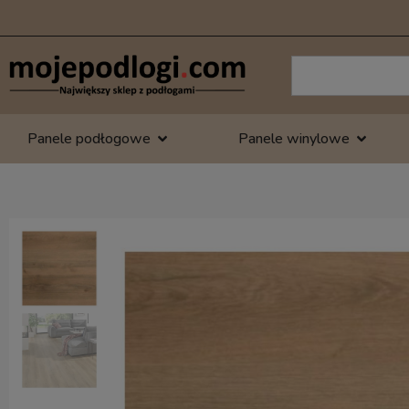
Panele podłogowe
Panele winylowe