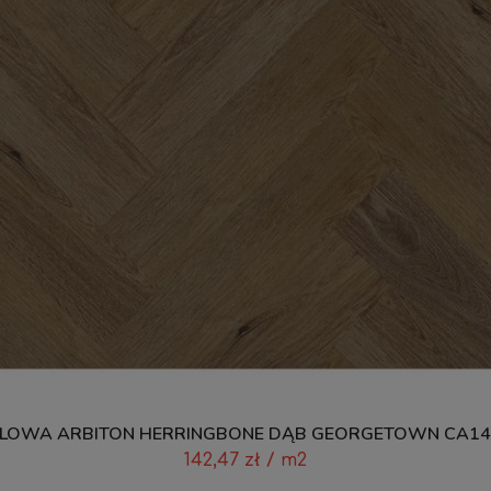
LOWA ARBITON HERRINGBONE DĄB GEORGETOWN CA147
142,47
zł
/ m2