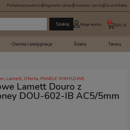
Polityka prywatności
Regulamin sklepu
Dostawa i zwroty
Dla architekta
0
Szukaj
Moje konto
0,00
zł
Chemia i pielęgnacja
Ściany
Tarasy
em
,
Lamett
,
Oferta
,
PANELE WINYLOWE
owe Lamett Douro z
oney DOU-602-IB AC5/5mm