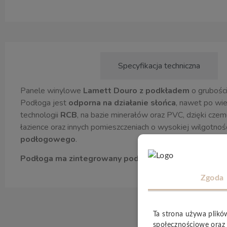
Opis produktu
Specyfikacja techniczna
Panele winylowe
Lamett Douro z podkładem
o grubośc
Podłoga jest
odporna na działanie słońca
, nawet po wie
technologii
RCB
, na bazie minerałów oraz PVC, dzięki czem
łazience oraz innych pomieszczeniach o wysokiej wilgotnoś
podłogowego
.
Podłoga ma zintegrowany podkład o grubości 1mm
Zgoda
Ta strona używa plikó
społecznościowe oraz 