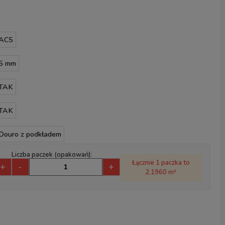
AC5
5 mm
TAK
TAK
Douro z podkładem
Liczba paczek (opakowań):
Łącznie 1 paczka to
+
-
+
2.1960 m²