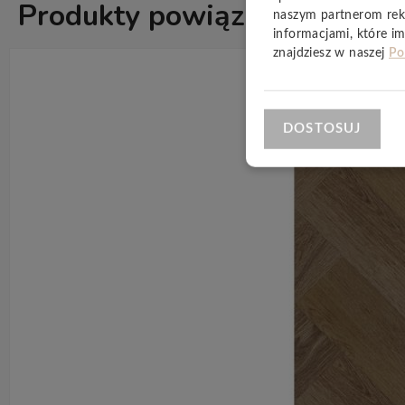
Produkty powiązane
naszym partnerom rek
ZOBACZ WSZ
informacjami, które im
znajdziesz w naszej
Po
DOSTOSUJ