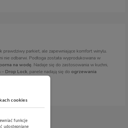
k prawdziwy parkiet, ale zapewniające komfort winylu.
 ani nie odbarwi. Podłoga została wyprodukowana w
porna na wodę
. Nadaje się do zastosowania w kuchni,
a –
Drop Lock
, panele nadają się do
ogrzewania
ikach cookies
pewniać funkcje
yć udostępniane