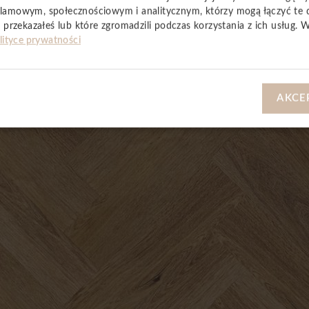
lamowym, społecznościowym i analitycznym, którzy mogą łączyć te 
YSTKIE
 przekazałeś lub które zgromadzili podczas korzystania z ich usług. 
lityce prywatności
AKCE