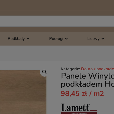
Podkłady
Podłogi
Listwy
Kategorie:
Douro z podkład
Panele Winyl
podkładem H
98,45
zł
/ m2