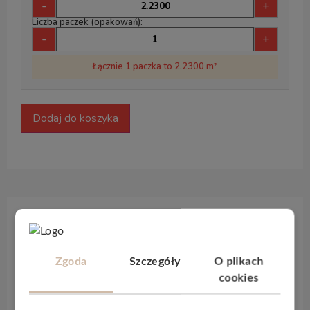
-
+
Liczba paczek (opakowań):
-
+
Łącznie 1 paczka to 2.2300 m²
Dodaj do koszyka
Opis produktu
Zgoda
Szczegóły
O plikach
Panele winylowe
Bestlaminate Adduri
cookies
charakteryzują się naturalnymi odcieniami brązu, które
wprowadzą do Twojego domu dużo ciepła i nadadzą