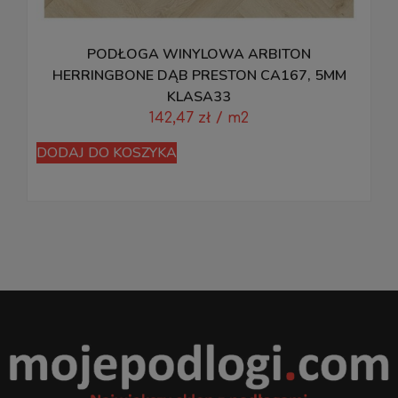
PODŁOGA WINYLOWA ARBITON
HERRINGBONE DĄB PRESTON CA167, 5MM
KLASA33
142,47
zł
/ m2
D
DODAJ DO KOSZYKA