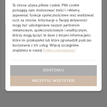
naturalnego wyglądu. Podłoga ta jest w
100%
Ta strona używa plików cookie. Pliki cookie
wodoodporna
i posiada
zintegrowany podkład
. Z
pomagają nam dostosować treści i reklamy,
powodzeniem może być montowania w przestrzeni
zapewniać funkcje społecznościowe oraz analizować
mieszkalnej lub komercyjnej. Niezwykle łatwy
ruch na stronie. Informacje o Twojej aktywności
montaż unilin
to kolejna jakże ważna zaleta tego
mogą być udostępniane naszym partnerom
reklamowym, społecznościowym i analitycznym,
produktu. Oprócz
czterostronnej V-fugi
oraz
którzy mogą łączyć te dane z innymi informacjami,
wytłaczanej struktury drewna warto dodać, że
które im przekazałeś lub które zgromadzili podczas
podłoga ta jest ciepła. Warto zaznaczyć, że podłogi
korzystania z ich usług. Więcej szczegółów
SPC Adduri można montwać na wbudowanym
znajdziesz w naszej
Polityce prywatności
ogrzewaniu podłogowym
wodnym jak i
elektrycznym poniżej 27C.
DOSTOSUJ
Specyfikacja techniczna
AKCEPTUJ WSZYSTKIE