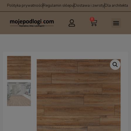
Polityka prywatności
Regulamin sklepu
Dostawa i zwroty
Dla architekta
0