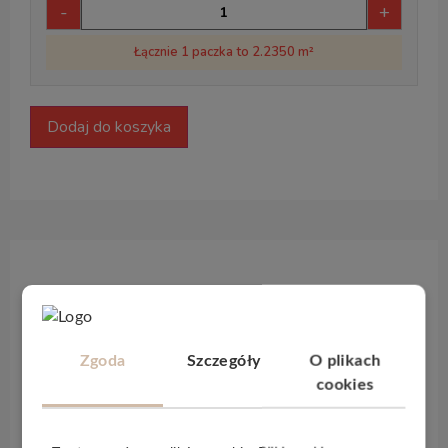
-
+
Łącznie 1 paczka to 2.2350 m²
Dodaj do koszyka
Opis produktu
Panele winylowe
Arbiton Woodric
o
grubości
Zgoda
Szczegóły
O plikach
4mm
to dosłownie niepowtarzalne panele. Piękne
cookies
jak drewno, praktyczne jak płytki ceramiczne, panele
winylowe z rdzeniem mineralnym. Zaprojektowane i
stworzone z najwyższą starannością. Są ciepłe i miłe