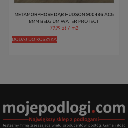
METAMORPHOSE DĄB HUDSON 900436 AC5
8MM BELGIUM WATER PROTECT
79,99
zł
/ m2
D
DODAJ DO KOSZYKA
Jesteśmy firmą zrzeszającą wielu producentów podłóg. Gama i ilość