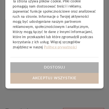
Ta strona używa plików cookie. Pliki cookie
w dotyku, ze hiperrealistyczną strukturą
pomagają nam dostosować treści i reklamy,
prawdziwego drewna. Wykonane z połączenia
zapewniać funkcje społecznościowe oraz analizować
naturalnych minerałów i nowoczesnych polimerów,
ruch na stronie. Informacje o Twojej aktywności
tworzą wyjątkowo trwałą i w
100% wodoodporną
mogą być udostępniane naszym partnerom
podłogę. Dzięki wysokiej gęstości mineralnemu
reklamowym, społecznościowym i analitycznym,
którzy mogą łączyć te dane z innymi informacjami,
rdzeniowi są
idealne na ogrzewanie podłogowe
.
które im przekazałeś lub które zgromadzili podczas
Dzięki stabilności wymiarów mogą być stosowane w
korzystania z ich usług. Więcej szczegółów
nasłonecznionych pomieszczeniach, nawet 200m2
znajdziesz w naszej
Polityce prywatności
bez progów w drzwiach. Dodatkowo posiadają
specjalną fugę
DESIGN BEVEL
która urealistyczni
panele kolekcji
Woodric
.
DOSTOSUJ
Specyfikacja techniczna
AKCEPTUJ WSZYSTKIE