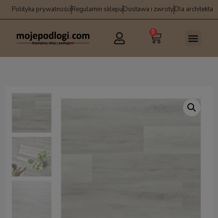
Polityka prywatności
Regulamin sklepu
Dostawa i zwroty
Dla architekta
0