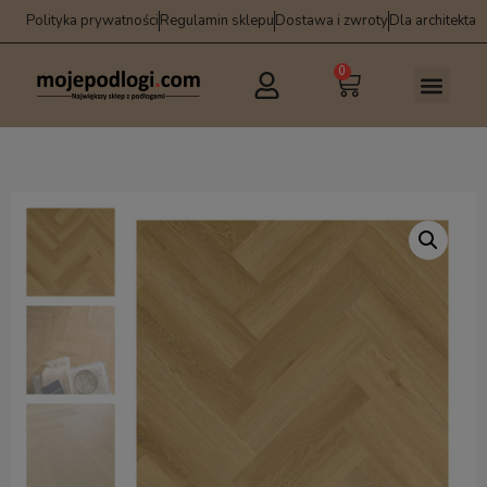
Polityka prywatności
Regulamin sklepu
Dostawa i zwroty
Dla architekta
0