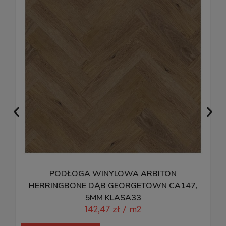
PODŁOGA WINYLOWA ARBITON
M
HERRINGBONE DĄB GEORGETOWN CA147,
5MM KLASA33
142,47
zł
/ m2
D