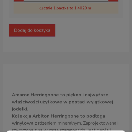
Łącznie 1 paczka to 1.4020 m²
Dodaj do koszyka
Opis produktu
Amaron Herringbone to piękno i najwyższe
właściwości użytkowe w postaci wyjątkowej
jodełki.
Kolekcja Arbiton Herringbone to podłoga
winylowa
z rdzeniem mineralnym. Zaprojektowana i
stworzona z najwyższą starannością. Jest ciepła i