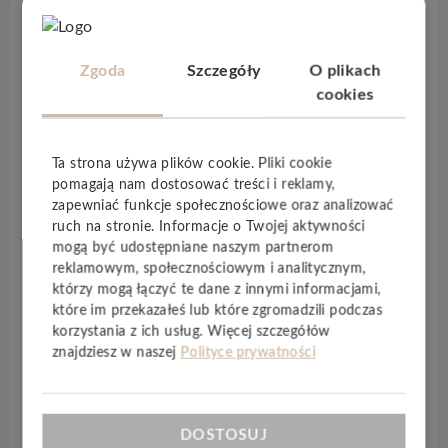
miła w dotyku, ze
strukturą prawdziwego
drewna
. Wykonana z połączenia naturalnych
minerałów i nowoczesnych polimerów, tworzy
Zgoda
Szczegóły
O plikach
wyjątkowo trwałą i w
100% wodoodporną
cookies
podłogę
. Dzięki wysokiej gęstości mineralnemu
rdzeniowi
jest idealna na ogrzewanie
podłogowe
. Dzięki stabilności wymiarów
może być
Ta strona używa plików cookie. Pliki cookie
stosowana w nasłonecznionych
pomagają nam dostosować treści i reklamy,
zapewniać funkcje społecznościowe oraz analizować
pomieszczeniach
, nawet 200m2 bez dodatkowej
ruch na stronie. Informacje o Twojej aktywności
dylatacji, również pomiędzy pomieszczeniami.
mogą być udostępniane naszym partnerom
Podłoga idealna do otwartych przestrzeni. Otwarta
reklamowym, społecznościowym i analitycznym,
kuchnia połączona z salonem, przedpokojem stworzy
którzy mogą łączyć te dane z innymi informacjami,
zachwycającą przestrzeń.
które im przekazałeś lub które zgromadzili podczas
korzystania z ich usług. Więcej szczegółów
Zalety kolekcji Amaron Herringbone:
znajdziesz w naszej
Polityce prywatności
– Deski pokryte nanopowłoką tytanową
zwiększającą odporność na zniszczenia,
– V-fuga czterostronna,
DOSTOSUJ
– Wodoodporna i cicha podłoga,