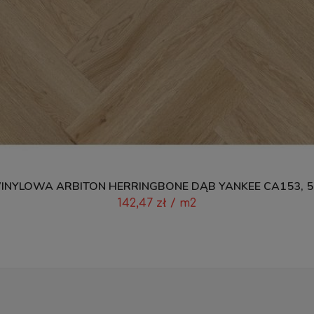
NYLOWA ARBITON HERRINGBONE DĄB YANKEE CA153, 
142,47
zł
/ m2