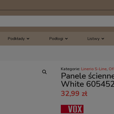
Podkłady
Podłogi
Listwy
Kategorie:
Linerio S-Line
,
Of
Panele ścienn
White 60545
32,99
zł