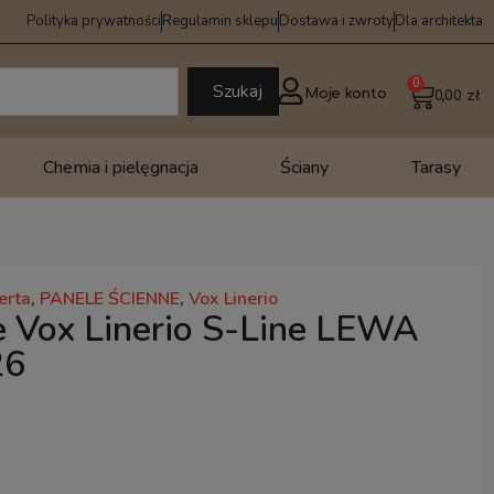
Polityka prywatności
Regulamin sklepu
Dostawa i zwroty
Dla architekta
0
Szukaj
Moje konto
0,00
zł
Chemia i pielęgnacja
Ściany
Tarasy
erta
,
PANELE ŚCIENNE
,
Vox Linerio
e Vox Linerio S-Line LEWA
26