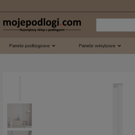
Panele podłogowe
Panele winylowe