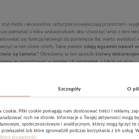
ą styl mebli i akcesoriów, optycznie powiększają przestrzeń i w
rczy pamiętać o kilku wskazówkach, aby stworzyć wraz z nimi ni
adowalać się funkcją łatwego do pominięcia tła, warto wydobyć i
czyć w nim różne strefy .Takie panele
zdają egzamin nawet w
iwie są lamele
? Określamy w ten sposób
listwy dekoracyjn
Możemy je zamontować w
pionie
lub
poziomie
, a także na ukos – 
Szczegóły
O pl
YSTKIE
w cookie. Pliki cookie pomagają nam dostosować treści i reklamy, za
analizować ruch na stronie. Informacje o Twojej aktywności mogą b
lamowym, społecznościowym i analitycznym, którzy mogą łączyć te 
 przekazałeś lub które zgromadzili podczas korzystania z ich usług. 
lityce prywatności