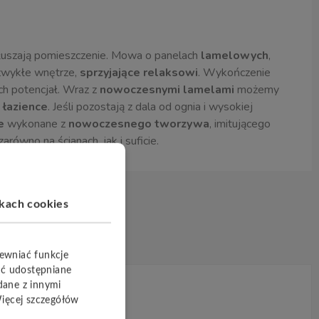
ygłuszają pomieszczenie. Mowa o panelach
lamelowych
,
ezwykłe wnętrze,
sprzyjające relaksowi
. Wykończenie
ch potencjał. Wraz z
nowoczesnymi lamelami
możemy
 łazience
. Jeśli pozostają z dala od ognia i wysokiej
e
wykonane z
nowoczesnego tworzywa
, imitującego
zarówno na ścianach, jak i suficie.
ikach cookies
pewniać funkcje
yć udostępniane
dane z innymi
Więcej szczegółów