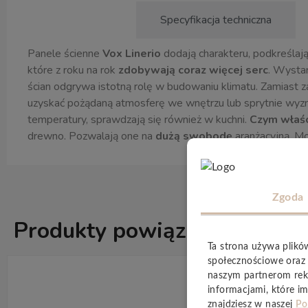
Opis produktu
Specyfikacja techniczna
Panele ścienne
Vox Linerio
dodają charakteru, podkreślaj
które z roku na rok
zdobywają coraz więcej serc
. Wysta
ścian odgrywa istotną rolę w budowaniu klimatu. Zamiast z
uzyskać pożądaną atmosferę we wnętrzu lub sprytnie wyzna
temperatury, sprawdzają się również w kuchni.
Czym właśc
drewno. Pozwalają one na
dużą swobodę
aranżacyjną. 
Zgoda
Produkty powiązane
ZOBACZ WSZ
Ta strona używa plikó
społecznościowe oraz 
naszym partnerom rek
informacjami, które im
znajdziesz w naszej
Po