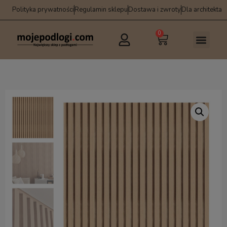
Polityka prywatności
Regulamin sklepu
Dostawa i zwroty
Dla architekta
0