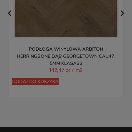
PODŁOGA WINYLOWA ARBITON
HERRINGBONE DĄB GEORGETOWN CA147,
5MM KLASA33
142,47
zł
/ m2
D
DODAJ DO KOSZYKA