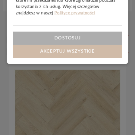
które im przekazałeś lub które zgromadzili podczas
korzystania z ich usług. Więcej szczegółów
znajdziesz w naszej
Polityce prywatności
Produkty
DOSTOSUJ
ZOBACZ
WSZYSTKIE
powiązane
AKCEPTUJ WSZYSTKIE