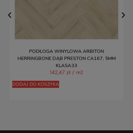
PODŁOGA WINYLOWA ARBITON
HERRINGBONE DĄB PRESTON CA167, 5MM
KLASA33
142,47
zł
/ m2
D
DODAJ DO KOSZYKA