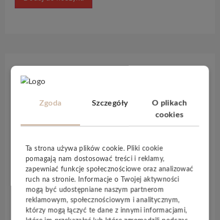
Opis produktu
Zgoda
Szczegóły
O plikach
Panele
Xpert Pro Ultimate Hydro
to panele
cookies
podłogowe, które doskonale imitują drewno.
Panele posiadają powłokę antystatyczną, która
zapobiega osadzaniu się kurzu, co zapewnia
Ta strona używa plików cookie. Pliki cookie
łatwe utrzymanie podłogi w
czystości
. Panele są
pomagają nam dostosować treści i reklamy,
wodoodporne
, dzięki czemu mogą być
zapewniać funkcje społecznościowe oraz analizować
stosowane w łazience oraz kuchni.
ruch na stronie. Informacje o Twojej aktywności
mogą być udostępniane naszym partnerom
reklamowym, społecznościowym i analitycznym,
którzy mogą łączyć te dane z innymi informacjami,
Specyfikacja techniczna