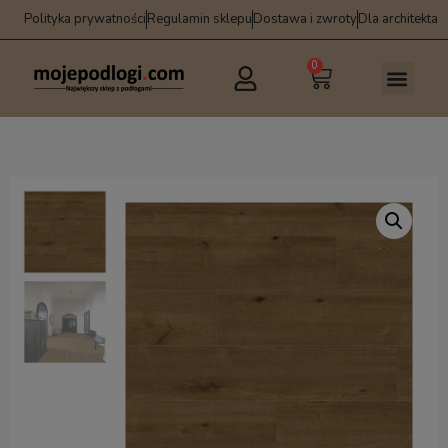
Polityka prywatności
Regulamin sklepu
Dostawa i zwroty
Dla architekta
0