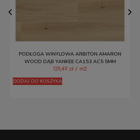
PODŁOGA WINYLOWA ARBITON AMARON
P
WOOD DĄB YANKEE CA153 AC5 5MM
129,49
zł
/ m2
DODAJ DO KOSZYKA
D