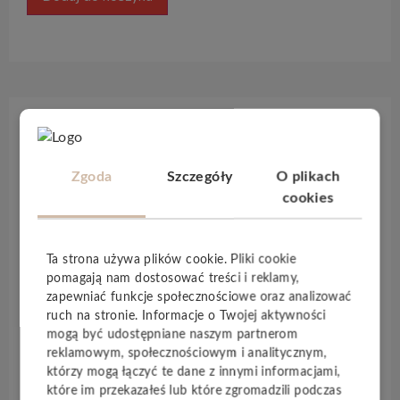
Opis produktu
Zgoda
Szczegóły
O plikach
Panele
Xpert Pro Ultimate Hydro
to panele
cookies
podłogowe, które doskonale imitują drewno.
Panele posiadają powłokę antystatyczną, która
zapobiega osadzaniu się kurzu, co zapewnia
Ta strona używa plików cookie. Pliki cookie
łatwe utrzymanie podłogi w
czystości
. Panele są
pomagają nam dostosować treści i reklamy,
zapewniać funkcje społecznościowe oraz analizować
wodoodporne
, dzięki czemu mogą być
ruch na stronie. Informacje o Twojej aktywności
stosowane w łazience oraz kuchni.
mogą być udostępniane naszym partnerom
reklamowym, społecznościowym i analitycznym,
którzy mogą łączyć te dane z innymi informacjami,
Specyfikacja techniczna
które im przekazałeś lub które zgromadzili podczas