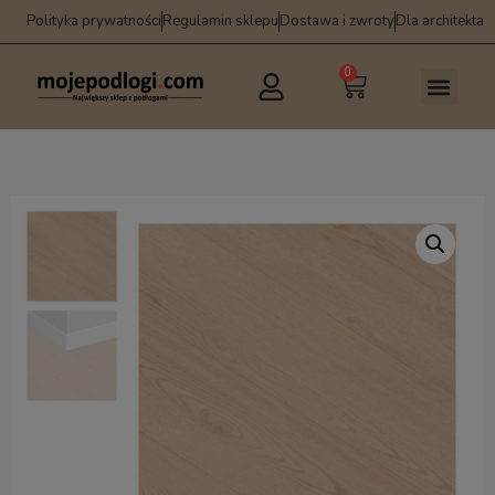
Polityka prywatności
Regulamin sklepu
Dostawa i zwroty
Dla architekta
0