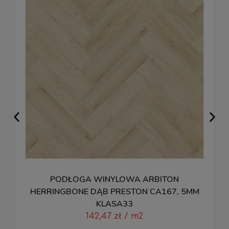
PODŁOGA WINYLOWA ARBITON
HERRINGBONE DĄB PRESTON CA167, 5MM
KLASA33
142,47
zł
/ m2
D