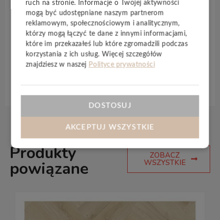
ruch na stronie. Informacje o Twojej aktywności
montaż
bezklejowy
oraz łatwość w pielęgnacji i
mogą być udostępniane naszym partnerom
utrzymaniu. Przystosowane do
ogrzewania
reklamowym, społecznościowym i analitycznym,
podłogowego
panele Ambiance zapewniają
którzy mogą łączyć te dane z innymi informacjami,
również odporność na nacisk i zarysowania.
które im przekazałeś lub które zgromadzili podczas
Postaw na wzornictwo .
korzystania z ich usług. Więcej szczegółów
znajdziesz w naszej
Polityce prywatności
Specyfikacja techniczna
DOSTOSUJ
AKCEPTUJ WSZYSTKIE
Produkty
ZOBACZ
WSZYSTKIE
powiązane