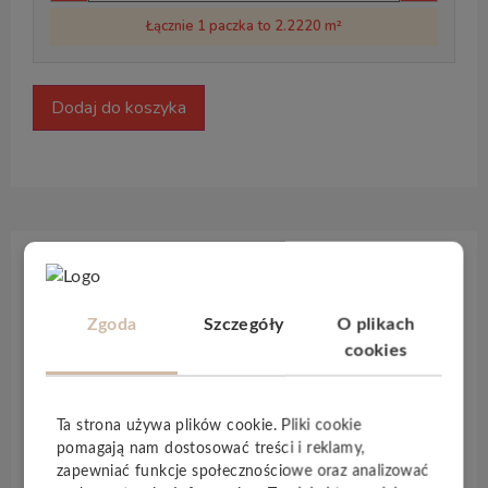
Łącznie 1 paczka to 2.2220 m²
Dodaj do koszyka
Opis produktu
Zgoda
Szczegóły
O plikach
Panele podłogowe
Weninger Ambiance
o grubości
cookies
8 mm
to kolekcja która zapewnia perfekcyjne,
estetyczne i współczesne podłogi wprowadzające
do Twojego nowoczesnego lub klasycznego
Ta strona używa plików cookie. Pliki cookie
wnętrza, głębię i niezapomnianą atmosferę na wiele
pomagają nam dostosować treści i reklamy,
zapewniać funkcje społecznościowe oraz analizować
lat. Panele podłogowe
Ambiance
zapewniają łatwy