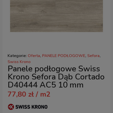
Kategorie:
Oferta
,
PANELE PODŁOGOWE
,
Sefora
,
Swiss Krono
Panele podłogowe Swiss
Krono Sefora Dąb Cortado
D40444 AC5 10 mm
77,80
zł
/ m2