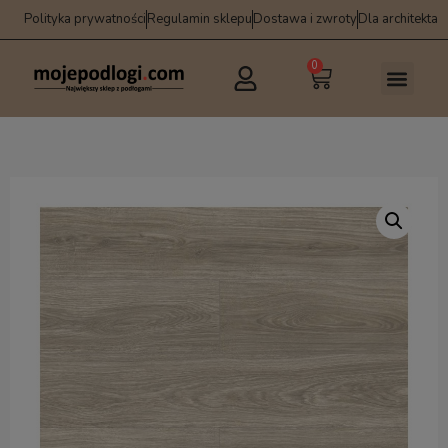
Polityka prywatności
Regulamin sklepu
Dostawa i zwroty
Dla architekta
0