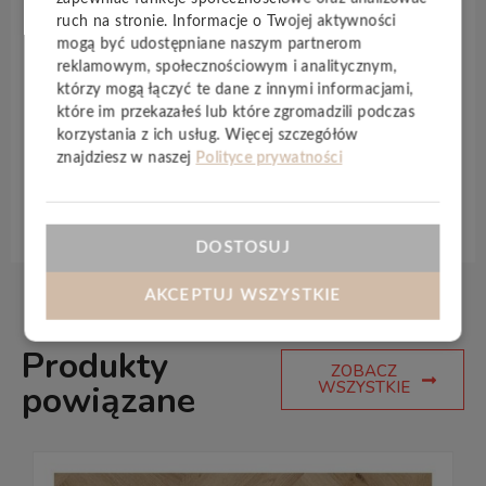
tworzeniu nowych kolorów. Struktura
ruch na stronie. Informacje o Twojej aktywności
synchroniczna paneli idealnie interpretuje piękno
mogą być udostępniane naszym partnerom
drewna, a dzięki
wysokiej klasie ścieralności
reklamowym, społecznościowym i analitycznym,
podłogi
SWISS KRONO
zachowują estetykę na lata.
którzy mogą łączyć te dane z innymi informacjami,
Wodoodporne
panele tworzą wnętrza, w których
które im przekazałeś lub które zgromadzili podczas
można się zrelaksować i cieszyć smakiem życia.
korzystania z ich usług. Więcej szczegółów
znajdziesz w naszej
Polityce prywatności
Specyfikacja techniczna
DOSTOSUJ
AKCEPTUJ WSZYSTKIE
Produkty
ZOBACZ
WSZYSTKIE
powiązane