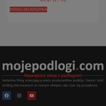
142,47
zł
/ m2
D
DODAJ DO KOSZYKA
Jesteśmy firmą zrzeszającą wielu producentów podłóg. Gama i ilość
podłóg oferowanych w naszym sklepie cały czas się powiększa.