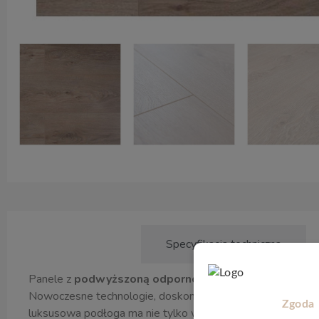
Opis produktu
Specyfikacja techniczna
Panele z
podwyższoną odpornością na wilgoć
. Panel
Nowoczesne technologie, doskonałe materiały i piękne w
Zgoda
luksusowa podłoga ma nie tylko wygląd prawdziwego drewna