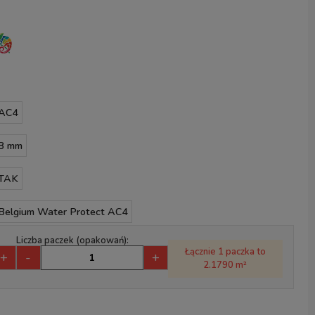
AC4
8 mm
TAK
Belgium Water Protect AC4
Liczba paczek (opakowań):
Łącznie 1 paczka to
+
-
+
2.1790 m²