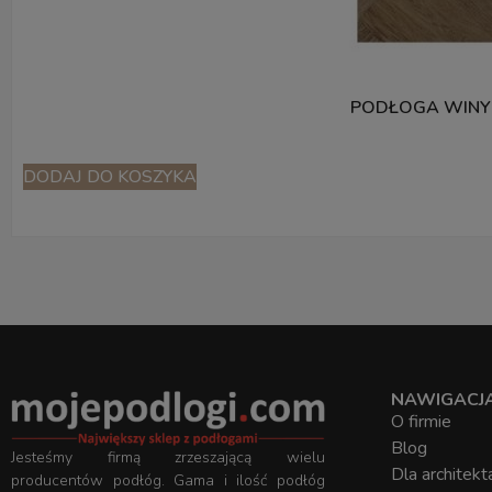
PODŁOGA WINY
DODAJ DO KOSZYKA
NAWIGACJ
O firmie
Blog
Jesteśmy firmą zrzeszającą wielu
Dla architekt
producentów podłóg. Gama i ilość podłóg