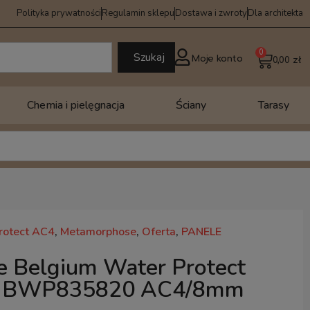
Polityka prywatności
Regulamin sklepu
Dostawa i zwroty
Dla architekta
0
Szukaj
Moje konto
0,00
zł
Chemia i pielęgnacja
Ściany
Tarasy
rotect AC4
,
Metamorphose
,
Oferta
,
PANELE
 Belgium Water Protect
y BWP835820 AC4/8mm