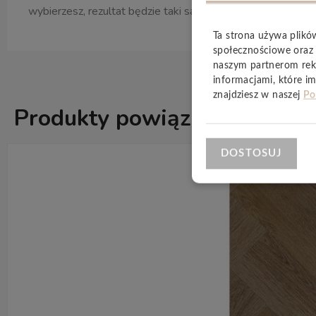
wybierzesz, rezultat będzie taki sam – doskonały!
Ta strona używa plikó
społecznościowe oraz 
naszym partnerom rek
informacjami, które im
znajdziesz w naszej
Po
Produkty powiązane
ZOBACZ WSZ
DOSTOSUJ