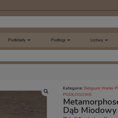
Podkłady
Podłogi
Listwy
Kategorie:
Belgium Water P
PODŁOGOWE
Metamorphose
Dąb Miodow