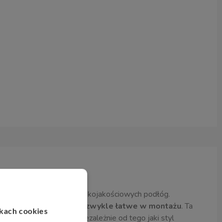
kskluzywny koncept wysokojakościowych podłóg.
sprawia, iż panele są
niezwykle łatwe w montażu
. Ta
ikach cookies
ółczesną elegancję. Niezależnie od tego jaki styl