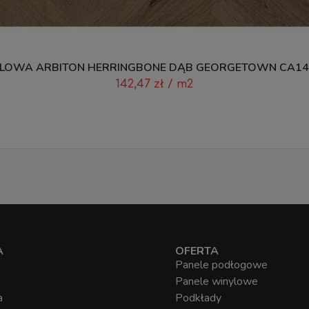
LOWA ARBITON HERRINGBONE DĄB GEORGETOWN CA147
142,47
zł
/ m2
A
OFERTA
Panele podłogowe
Panele winylowe
a
Podkłady