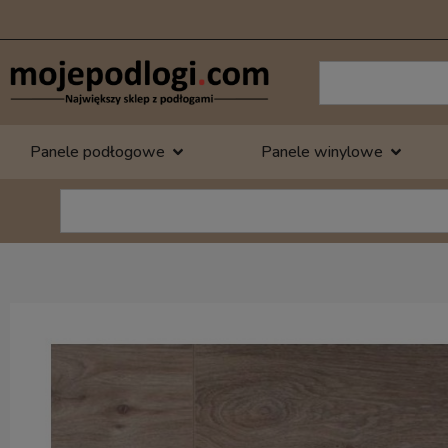
Panele podłogowe
Panele winylowe