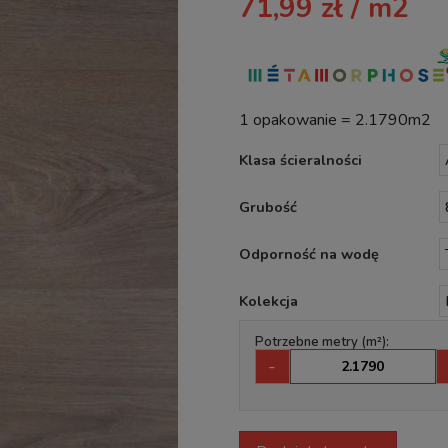
71,99
zł
/ m2
1 opakowanie = 2.1790m2
Klasa ścieralności
Grubość
Odporność na wodę
Kolekcja
Potrzebne metry (m²):
-