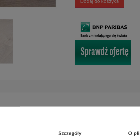
Dodaj do koszyka
e podłogowe Metamorphose
Belgium Water Protect AC4
to e
zornictwo… w równie pięknej cenie. Wbudowany
zamek UNICLIC
Szczegóły
O pl
, ale jest też taka w dotyku, dzięki czemu nadaje wnętrzom wsp