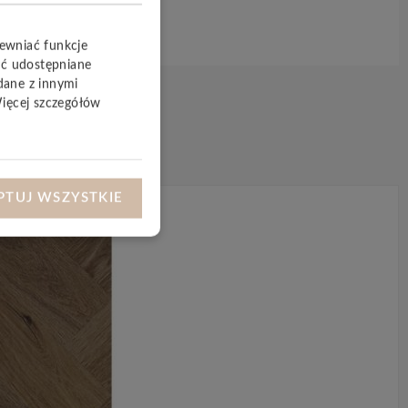
pewniać funkcje
yć udostępniane
dane z innymi
Więcej szczegółów
PTUJ WSZYSTKIE