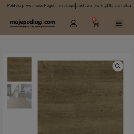
Polityka prywatności
Regulamin sklepu
Dostawa i zwroty
Dla architekta
0