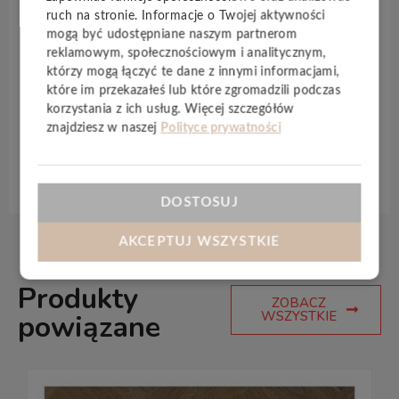
Wykazują
właściwości antystatyczne
. Sprawdzą
ruch na stronie. Informacje o Twojej aktywności
się w pomieszczeniach, gdzie jest duże natężenie
mogą być udostępniane naszym partnerom
ruchu. Produkt może być łączony z instalacją
reklamowym, społecznościowym i analitycznym,
ogrzewania podłogowego
. Dzięki technologii
którzy mogą łączyć te dane z innymi informacjami,
które im przekazałeś lub które zgromadzili podczas
Aqua 0
panele są również
wodoodporne
oraz
korzystania z ich usług. Więcej szczegółów
antystatyczne
.
znajdziesz w naszej
Polityce prywatności
Specyfikacja techniczna
DOSTOSUJ
AKCEPTUJ WSZYSTKIE
Produkty
ZOBACZ
WSZYSTKIE
powiązane