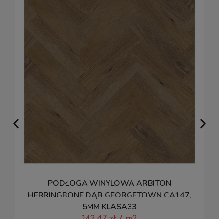
PODŁOGA WINYLOWA ARBITON
HERRINGBONE DĄB GEORGETOWN CA147,
5MM KLASA33
D
142,47
zł
/ m2