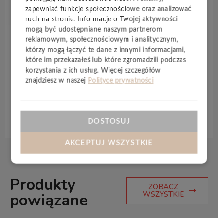
Masterpieces
posiadają szeroki format, więc
zapewniać funkcje społecznościowe oraz analizować
dopasują się do pomieszczenia o większym metrażu.
ruch na stronie. Informacje o Twojej aktywności
Mają najwyższą klasę odporności na ścieranie.
mogą być udostępniane naszym partnerom
Wykazują właściwości antystatyczne. Sprawdzą się
reklamowym, społecznościowym i analitycznym,
w pomieszczeniach, gdzie jest duże natężenie ruchu.
którzy mogą łączyć te dane z innymi informacjami,
które im przekazałeś lub które zgromadzili podczas
Produkt może być łączony z instalacją
ogrzewania
korzystania z ich usług. Więcej szczegółów
podłogowego
. Dzięki technologii
Aqua 0
panele są
znajdziesz w naszej
Polityce prywatności
również
wodoodporne
oraz
antystatyczne
.
Specyfikacja techniczna
DOSTOSUJ
AKCEPTUJ WSZYSTKIE
Produkty
ZOBACZ
WSZYSTKIE
powiązane