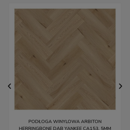
PODŁOGA WINYLOWA ARBITON
P
HERRINGBONE DĄB YANKEE CA153, 5MM