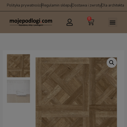
Polityka prywatności
Regulamin sklepu
Dostawa i zwroty
Dla architekta
0